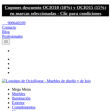
Cupones descuento OCIO10 (10%) y OCIO15 (15%)
en marcas seleccionadas - Clic para condiciones
call
900649209
Contacto
Blog
Profesionales


Mega Menu
Muebles
Iluminación
Exterior
Complementos