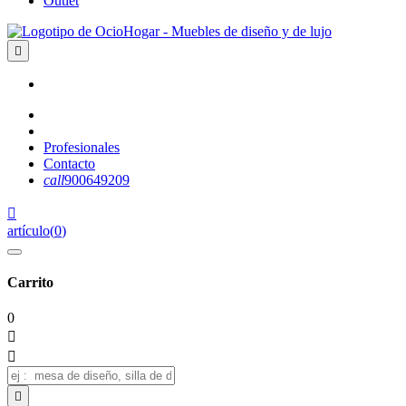
Outlet

Profesionales
Contacto
call
900649209

artículo
(
0
)
Carrito
0


