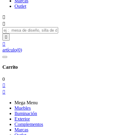
Marcas
Outlet




artículo
(
0
)
Carrito
0


Mega Menu
Muebles
Iluminación
Exterior
Complementos
Marcas