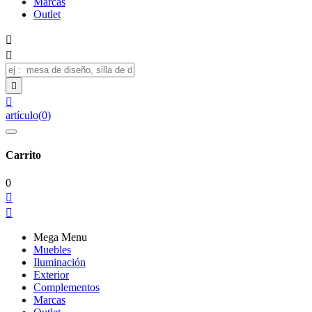
Marcas
Outlet




artículo
(
0
)
Carrito
0


Mega Menu
Muebles
Iluminación
Exterior
Complementos
Marcas