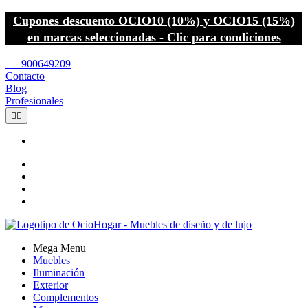
Cupones descuento OCIO10 (10%) y OCIO15 (15%)
en marcas seleccionadas - Clic para condiciones
call
900649209
Contacto
Blog
Profesionales


Mega Menu
Muebles
Iluminación
Exterior
Complementos