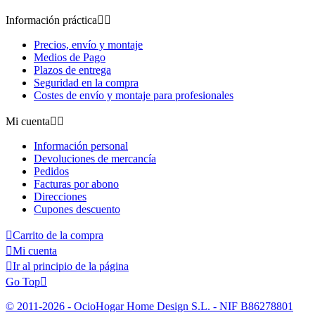
Información práctica


Precios, envío y montaje
Medios de Pago
Plazos de entrega
Seguridad en la compra
Costes de envío y montaje para profesionales
Mi cuenta


Información personal
Devoluciones de mercancía
Pedidos
Facturas por abono
Direcciones
Cupones descuento

Carrito de la compra

Mi cuenta

Ir al principio de la página
Go Top

© 2011-2026 - OcioHogar Home Design S.L. - NIF B86278801