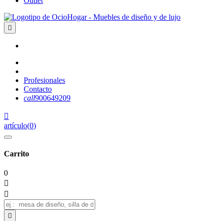
Outlet

Profesionales
Contacto
call
900649209

artículo
(
0
)
Carrito
0


