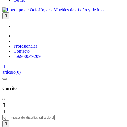
Outlet

Profesionales
Contacto
call
900649209

artículo
(
0
)
Carrito
0


