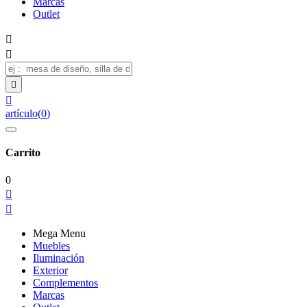
Marcas
Outlet




artículo
(
0
)
Carrito
0


Mega Menu
Muebles
Iluminación
Exterior
Complementos
Marcas