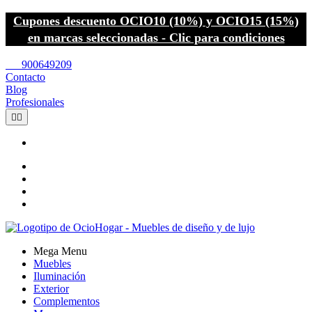
Cupones descuento OCIO10 (10%) y OCIO15 (15%)
en marcas seleccionadas - Clic para condiciones
call
900649209
Contacto
Blog
Profesionales


Mega Menu
Muebles
Iluminación
Exterior
Complementos