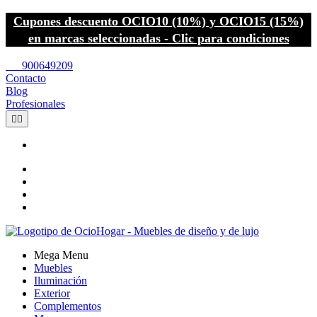
Cupones descuento OCIO10 (10%) y OCIO15 (15%)
en marcas seleccionadas - Clic para condiciones
call
900649209
Contacto
Blog
Profesionales


Mega Menu
Muebles
Iluminación
Exterior
Complementos