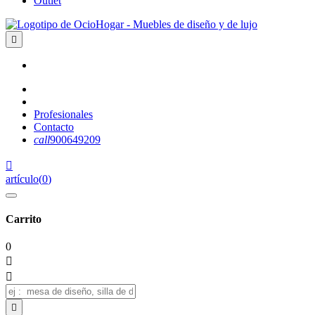
Outlet

Profesionales
Contacto
call
900649209

artículo
(
0
)
Carrito
0


