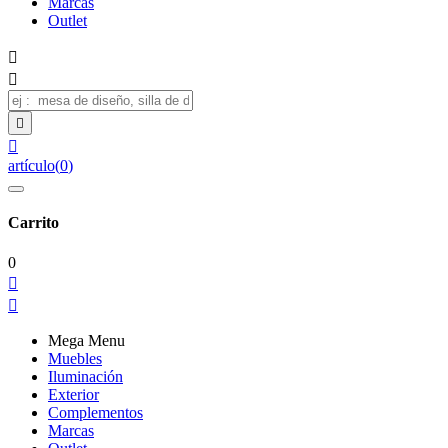
Marcas
Outlet




artículo
(
0
)
Carrito
0


Mega Menu
Muebles
Iluminación
Exterior
Complementos
Marcas