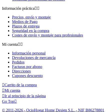
Información práctica


Precios, envío y montaje
Medios de Pago
Plazos de entrega
Seguridad en la compra
Costes de envío y montaje para profesionales
Mi cuenta


Información personal
Devoluciones de mercancía
Pedidos
Facturas por abono
Direcciones
Cupones descuento

Carrito de la compra

Mi cuenta

Ir al principio de la página
Go Top

© 2011-2026 - OcioHogar Home Design S.L. - NIF B86278801