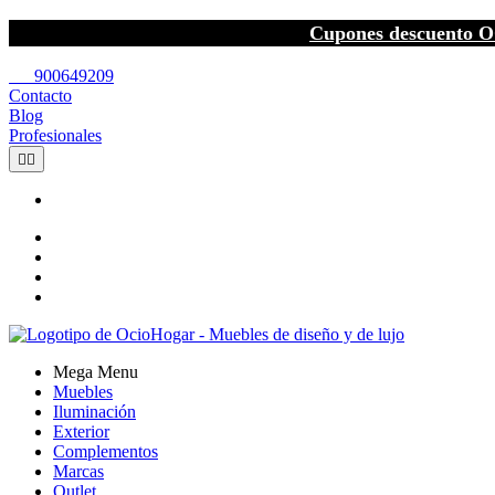
Cupones descuento O
call
900649209
Contacto
Blog
Profesionales


Mega Menu
Muebles
Iluminación
Exterior
Complementos
Marcas
Outlet