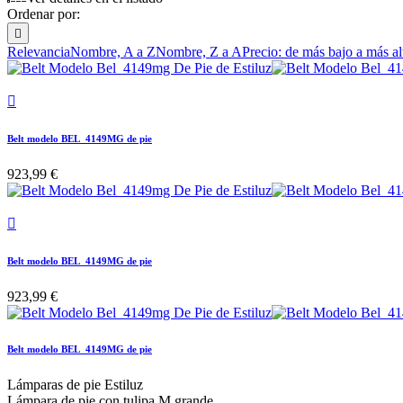
Ordenar por:

Relevancia
Nombre, A a Z
Nombre, Z a A
Precio: de más bajo a más al

Belt modelo BEL_4149MG de pie
923,99 €

Belt modelo BEL_4149MG de pie
923,99 €
Belt modelo BEL_4149MG de pie
Lámparas de pie Estiluz
Lámpara de pie con tulipa M grande