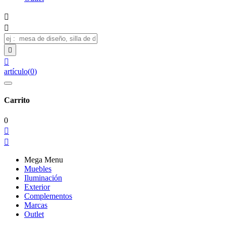




artículo
(
0
)
Carrito
0


Mega Menu
Muebles
Iluminación
Exterior
Complementos
Marcas
Outlet