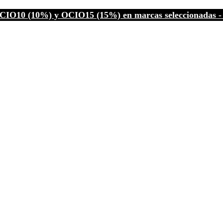
CIO10 (10%) y OCIO15 (15%) en marcas seleccionadas - C