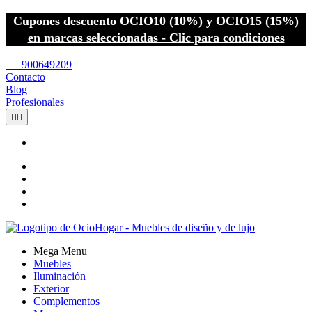
Cupones descuento OCIO10 (10%) y OCIO15 (15%)
en marcas seleccionadas - Clic para condiciones
call
900649209
Contacto
Blog
Profesionales


Mega Menu
Muebles
Iluminación
Exterior
Complementos