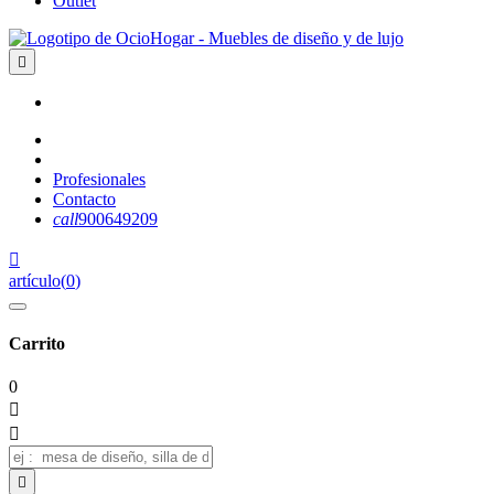
Outlet

Profesionales
Contacto
call
900649209

artículo
(
0
)
Carrito
0


