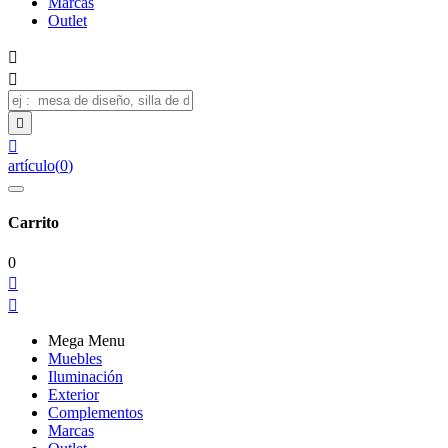
Marcas
Outlet




artículo
(
0
)
Carrito
0


Mega Menu
Muebles
Iluminación
Exterior
Complementos
Marcas