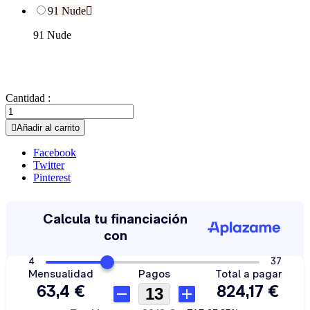
91 Nude

91 Nude
Cantidad :

Añadir al carrito
Facebook
Twitter
Pinterest