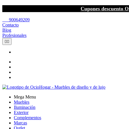
Cupones descuento O
call
900649209
Contacto
Blog
Profesionales


Mega Menu
Muebles
Iluminación
Exterior
Complementos
Marcas
Outlet