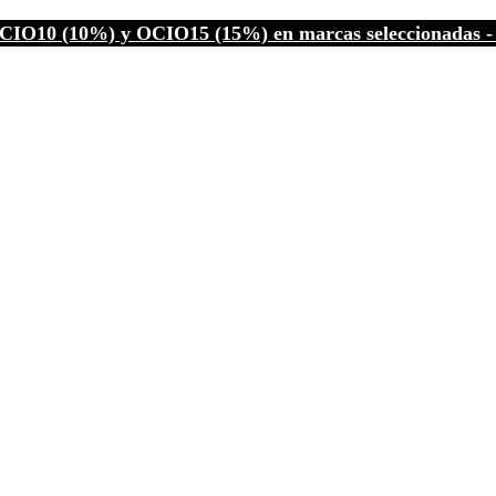
CIO10 (10%) y OCIO15 (15%) en marcas seleccionadas - C