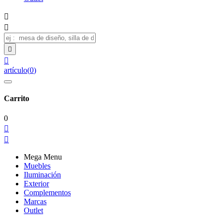




artículo
(
0
)
Carrito
0


Mega Menu
Muebles
Iluminación
Exterior
Complementos
Marcas
Outlet