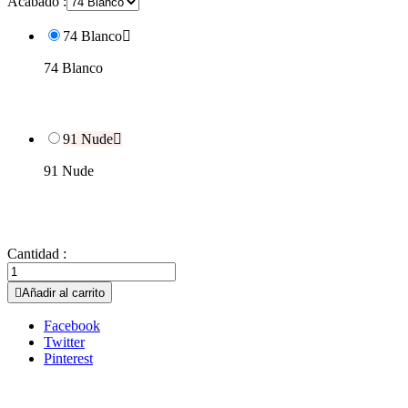
Acabado :
74 Blanco

74 Blanco
91 Nude

91 Nude
Cantidad :

Añadir al carrito
Facebook
Twitter
Pinterest