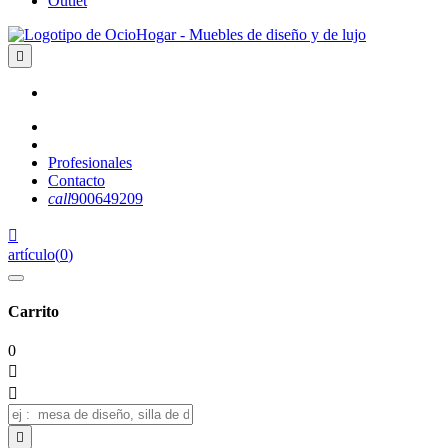
Outlet

Profesionales
Contacto
call
900649209

artículo
(
0
)
Carrito
0


