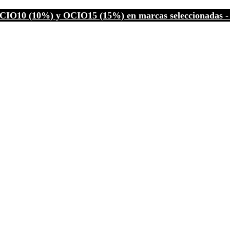
CIO10 (10%) y OCIO15 (15%) en marcas seleccionadas - C