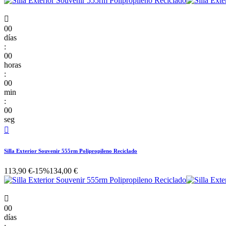

00
días
:
00
horas
:
00
min
:
00
seg

Silla Exterior Souvenir 555rm Polipropileno Reciclado
113,90 €
-15%
134,00 €

00
días