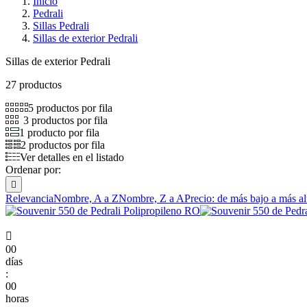
Inicio
Pedrali
Sillas Pedrali
Sillas de exterior Pedrali
Sillas de exterior Pedrali
27 productos
5 productos por fila
3 productos por fila
1 producto por fila
2 productos por fila
Ver detalles en el listado
Ordenar por:

Relevancia
Nombre, A a Z
Nombre, Z a A
Precio: de más bajo a más al

00
días
:
00
horas