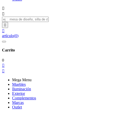




artículo
(
0
)
Carrito
0


Mega Menu
Muebles
Iluminación
Exterior
Complementos
Marcas
Outlet