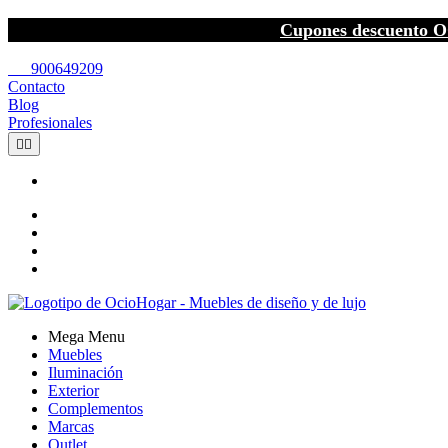
Cupones descuento O
call
900649209
Contacto
Blog
Profesionales


Mega Menu
Muebles
Iluminación
Exterior
Complementos
Marcas
Outlet