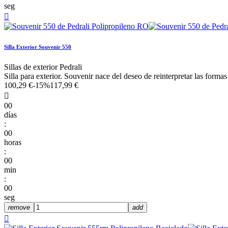
seg

Silla Exterior Souvenir 550
Sillas de exterior Pedrali
Silla para exterior. Souvenir nace del deseo de reinterpretar las formas 
100,29 €
-15%
117,99 €

00
días
:
00
horas
:
00
min
:
00
seg
remove
add
