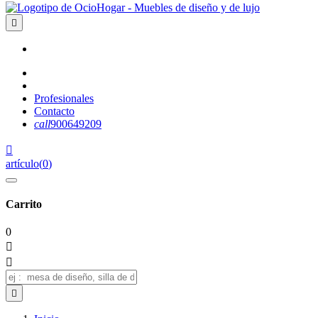

Profesionales
Contacto
call
900649209

artículo
(
0
)
Carrito
0


