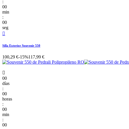
:
00
min
:
00
seg

Silla Exterior Souvenir 550
100,29 €
-15%
117,99 €

00
días
:
00
horas
:
00
min
:
00