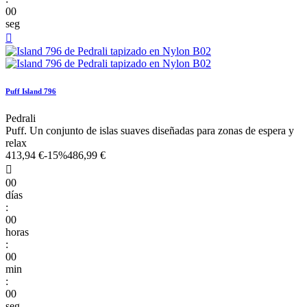
00
seg

Puff Island 796
Pedrali
Puff. Un conjunto de islas suaves diseñadas para zonas de espera y
relax
413,94 €
-15%
486,99 €

00
días
:
00
horas
:
00
min
:
00
seg