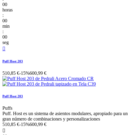
00
horas
:
00
min
:
00
seg

Puff Host 203
510,85 €
-15%
600,99 €
Puff Host 203
Puffs
Puff. Host es un sistema de asientos modulares, apropiado para un
gran número de combinaciones y personalizaciones
510,85 €
-15%
600,99 €
