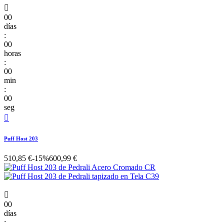

00
días
:
00
horas
:
00
min
:
00
seg

Puff Host 203
510,85 €
-15%
600,99 €

00
días
: