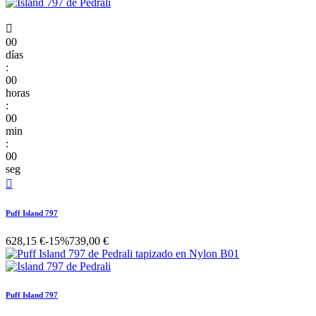

00
días
:
00
horas
:
00
min
:
00
seg

Puff Island 797
628,15 €
-15%
739,00 €
Puff Island 797