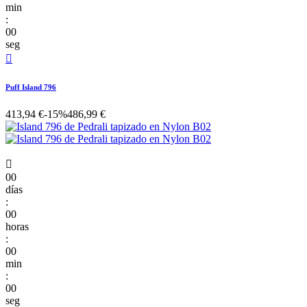
min
:
00
seg

Puff Island 796
413,94 €
-15%
486,99 €

00
días
:
00
horas
:
00
min
:
00
seg