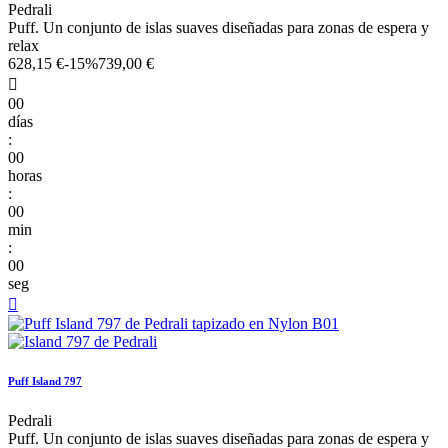
Pedrali
Puff. Un conjunto de islas suaves diseñadas para zonas de espera y
relax
628,15 €
-15%
739,00 €

00
días
:
00
horas
:
00
min
:
00
seg

Puff Island 797
Pedrali
Puff. Un conjunto de islas suaves diseñadas para zonas de espera y