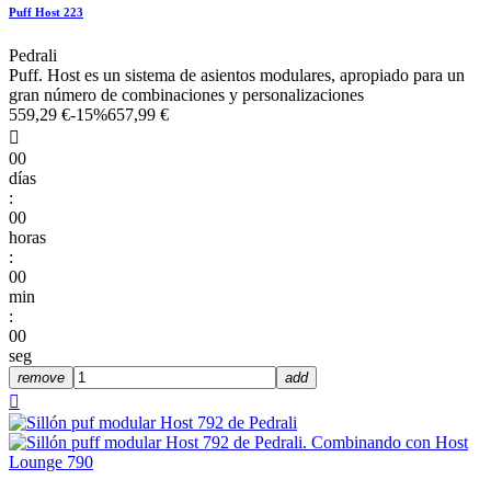
Puff Host 223
Pedrali
Puff. Host es un sistema de asientos modulares, apropiado para un
gran número de combinaciones y personalizaciones
559,29 €
-15%
657,99 €

00
días
:
00
horas
:
00
min
:
00
seg
remove
add
