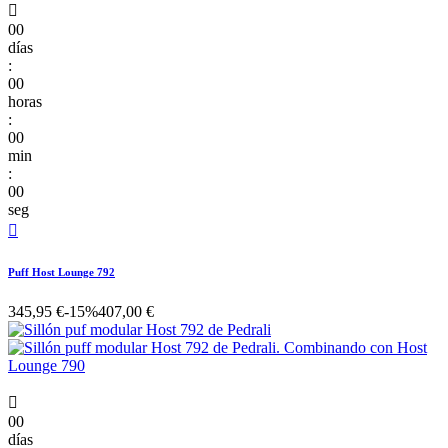

00
días
:
00
horas
:
00
min
:
00
seg

Puff Host Lounge 792
345,95 €
-15%
407,00 €

00
días