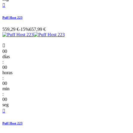

Puff Host 223
559,29 €
-15%
657,99 €

00
días
:
00
horas
:
00
min
:
00
seg

Puff Host 223