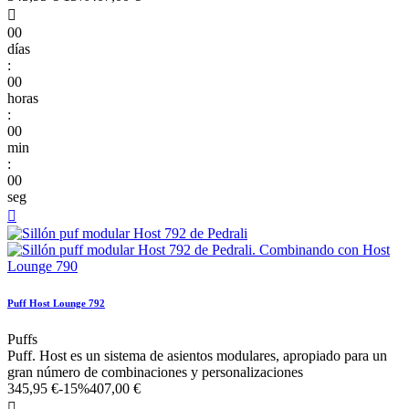

00
días
:
00
horas
:
00
min
:
00
seg

Puff Host Lounge 792
Puffs
Puff. Host es un sistema de asientos modulares, apropiado para un
gran número de combinaciones y personalizaciones
345,95 €
-15%
407,00 €
