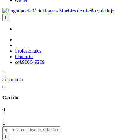
Outlet

Profesionales
Contacto
call
900649209

artículo
(
0
)
Carrito
0


