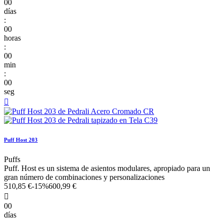
00
días
:
00
horas
:
00
min
:
00
seg

Puff Host 203
Puffs
Puff. Host es un sistema de asientos modulares, apropiado para un
gran número de combinaciones y personalizaciones
510,85 €
-15%
600,99 €

00
días