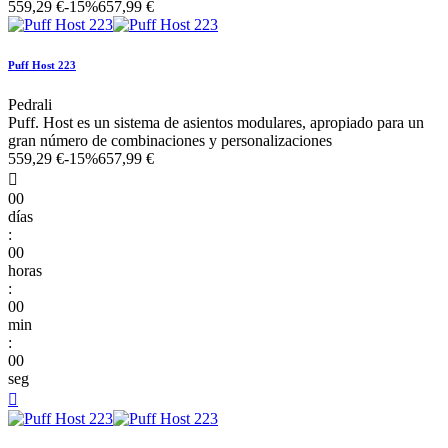
559,29 €
-15%
657,99 €
Puff Host 223
Pedrali
Puff. Host es un sistema de asientos modulares, apropiado para un
gran número de combinaciones y personalizaciones
559,29 €
-15%
657,99 €

00
días
:
00
horas
:
00
min
:
00
seg
