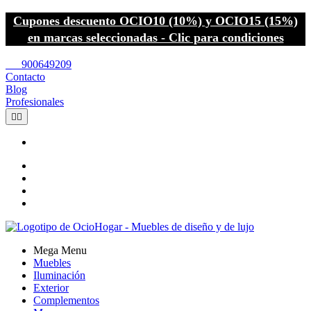
Cupones descuento OCIO10 (10%) y OCIO15 (15%)
en marcas seleccionadas - Clic para condiciones
call
900649209
Contacto
Blog
Profesionales


Mega Menu
Muebles
Iluminación
Exterior
Complementos