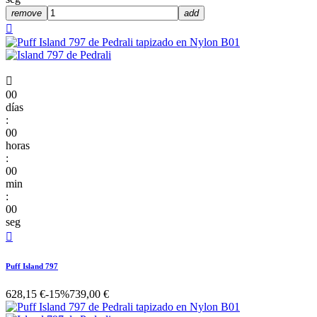
remove
add


00
días
:
00
horas
:
00
min
:
00
seg

Puff Island 797
628,15 €
-15%
739,00 €