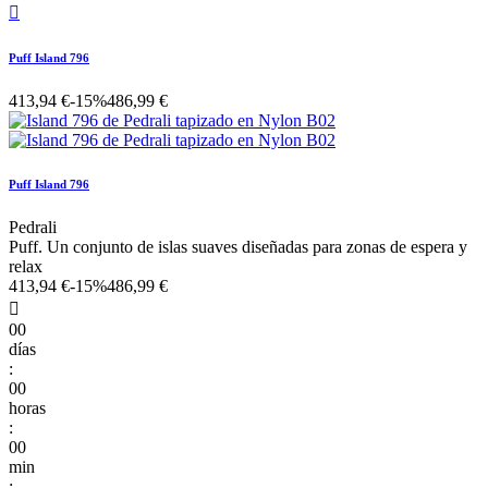

Puff Island 796
413,94 €
-15%
486,99 €
Puff Island 796
Pedrali
Puff. Un conjunto de islas suaves diseñadas para zonas de espera y
relax
413,94 €
-15%
486,99 €

00
días
:
00
horas
:
00
min
: