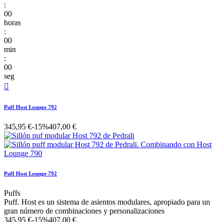
:
00
horas
:
00
min
:
00
seg

Puff Host Lounge 792
345,95 €
-15%
407,00 €
Puff Host Lounge 792
Puffs
Puff. Host es un sistema de asientos modulares, apropiado para un
gran número de combinaciones y personalizaciones
345,95 €
-15%
407,00 €