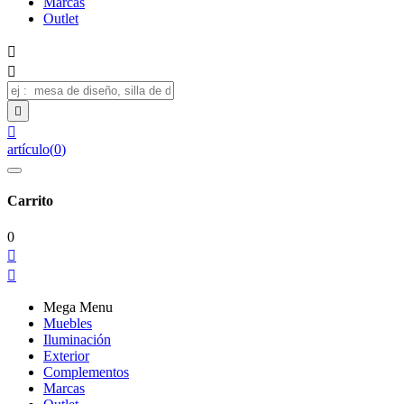
Marcas
Outlet




artículo
(
0
)
Carrito
0


Mega Menu
Muebles
Iluminación
Exterior
Complementos
Marcas