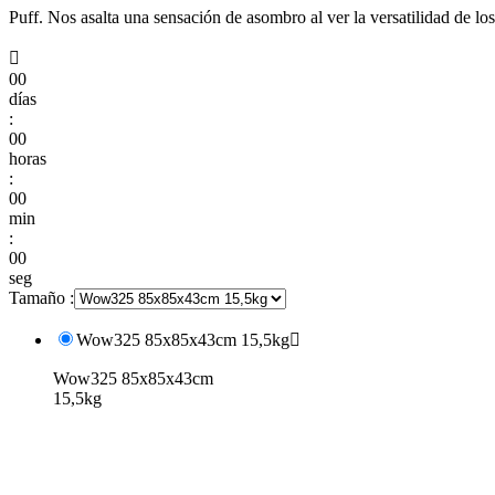
Puff. Nos asalta una sensación de asombro al ver la versatilidad de l

00
días
:
00
horas
:
00
min
:
00
seg
Tamaño :
Wow325 85x85x43cm 15,5kg

Wow325 85x85x43cm
15,5kg