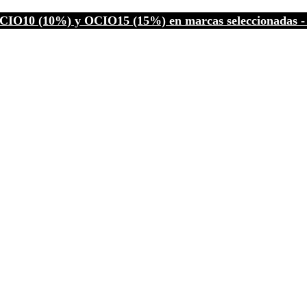
CIO10 (10%) y OCIO15 (15%) en marcas seleccionadas - C