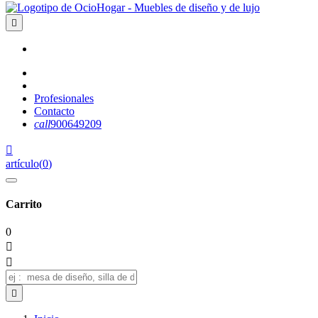

Profesionales
Contacto
call
900649209

artículo
(
0
)
Carrito
0


