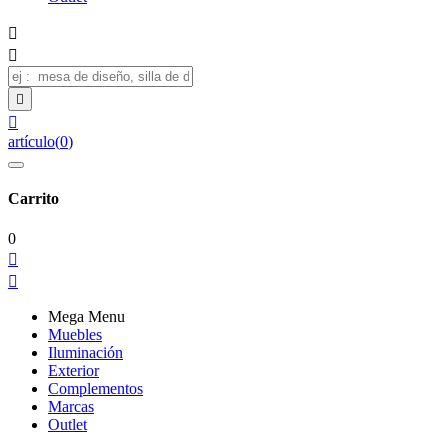




artículo
(
0
)
Carrito
0


Mega Menu
Muebles
Iluminación
Exterior
Complementos
Marcas
Outlet