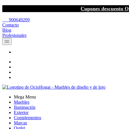
Cupones descuento O
call
900649209
Contacto
Blog
Profesionales


Mega Menu
Muebles
Iluminación
Exterior
Complementos
Marcas
Outlet