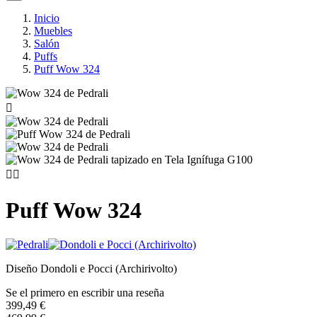
Inicio
Muebles
Salón
Puffs
Puff Wow 324



Puff Wow 324
Diseño Dondoli e Pocci (Archirivolto)
Se el primero en escribir una reseña
399,49 €