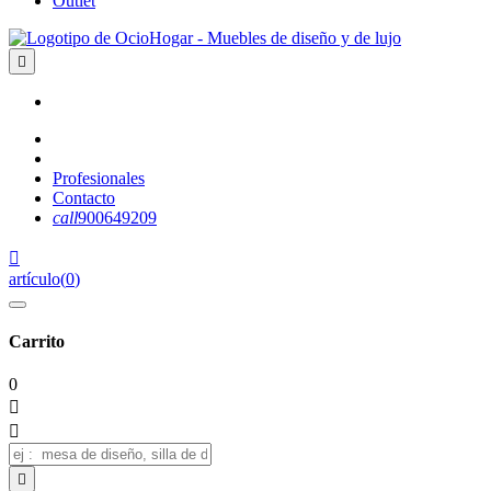
Outlet

Profesionales
Contacto
call
900649209

artículo
(
0
)
Carrito
0


