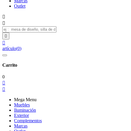
Marcas
Outlet




artículo
(
0
)
Carrito
0


Mega Menu
Muebles
Iluminación
Exterior
Complementos
Marcas