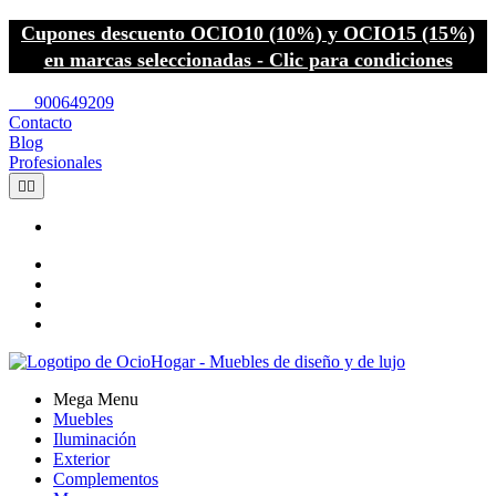
Cupones descuento OCIO10 (10%) y OCIO15 (15%)
en marcas seleccionadas - Clic para condiciones
call
900649209
Contacto
Blog
Profesionales


Mega Menu
Muebles
Iluminación
Exterior
Complementos