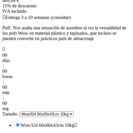
469,99 €
15% de descuento
IVA incluido

Entrega 3 a 10 semanas (consultar)
Puff. Nos asalta una sensación de asombro al ver la versatilidad de
los pufs Wow en material plástico y tapizados, que incluso se
pueden convertir en prácticos pufs de almacenaje

00
días
:
00
horas
:
00
min
:
00
seg
Tamaño :
Wow324 60x60x43cm 10kg
