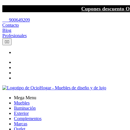
Cupones descuento O
call
900649209
Contacto
Blog
Profesionales


Mega Menu
Muebles
Iluminación
Exterior
Complementos
Marcas
Outlet