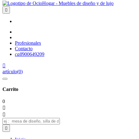

Profesionales
Contacto
call
900649209

artículo
(
0
)
Carrito
0


