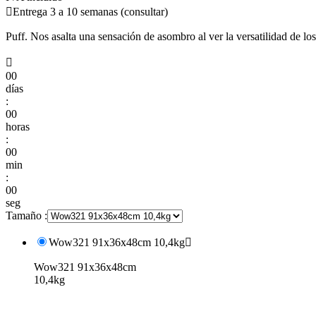

Entrega 3 a 10 semanas (consultar)
Puff. Nos asalta una sensación de asombro al ver la versatilidad de l

00
días
:
00
horas
:
00
min
:
00
seg
Tamaño :
Wow321 91x36x48cm 10,4kg

Wow321 91x36x48cm
10,4kg