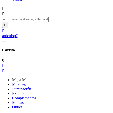




artículo
(
0
)
Carrito
0


Mega Menu
Muebles
Iluminación
Exterior
Complementos
Marcas
Outlet