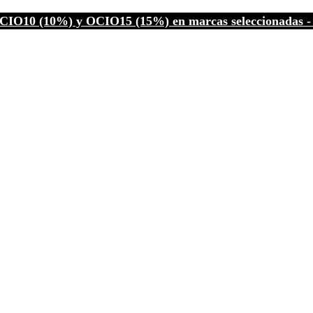
CIO10 (10%) y OCIO15 (15%) en marcas seleccionadas - C