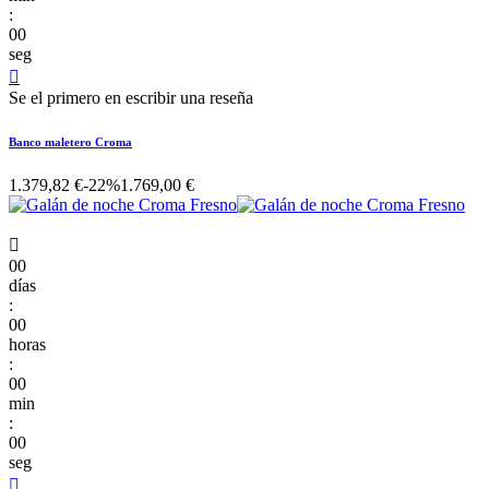
:
00
seg

Se el primero en escribir una reseña
Banco maletero Croma
1.379,82 €
-22%
1.769,00 €

00
días
:
00
horas
:
00
min
:
00
seg
