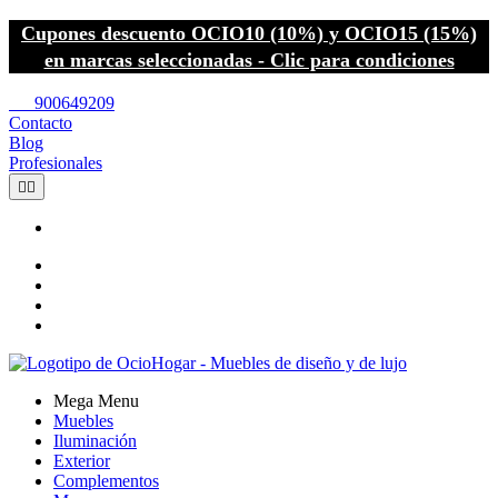
Cupones descuento OCIO10 (10%) y OCIO15 (15%)
en marcas seleccionadas - Clic para condiciones
call
900649209
Contacto
Blog
Profesionales


Mega Menu
Muebles
Iluminación
Exterior
Complementos