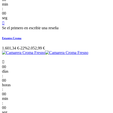
min
:
00
seg

Se el primero en escribir una reseña
Estantes Croma
1.601,34 €
-22%
2.052,99 €

00
días
:
00
horas
:
00
min
:
00
seg