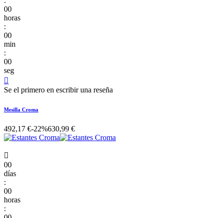
:
00
horas
:
00
min
:
00
seg

Se el primero en escribir una reseña
Mesilla Croma
492,17 €
-22%
630,99 €

00
días
:
00
horas
:
00