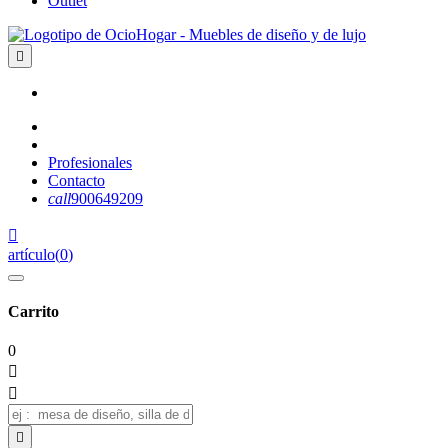
Outlet

Profesionales
Contacto
call
900649209

artículo
(
0
)
Carrito
0


