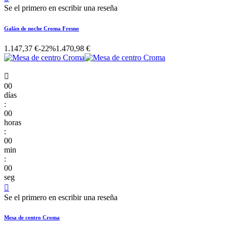
Se el primero en escribir una reseña
Galán de noche Croma Fresno
1.147,37 €
-22%
1.470,98 €

00
días
:
00
horas
:
00
min
:
00
seg

Se el primero en escribir una reseña
Mesa de centro Croma