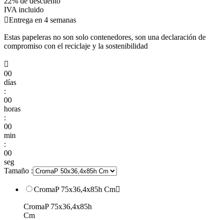
22% de descuento
IVA incluido

Entrega en 4 semanas
Estas papeleras no son solo contenedores, son una declaración de
compromiso con el reciclaje y la sostenibilidad

00
días
:
00
horas
:
00
min
:
00
seg
Tamaño :
CromaP 75x36,4x85h Cm

CromaP 75x36,4x85h
Cm