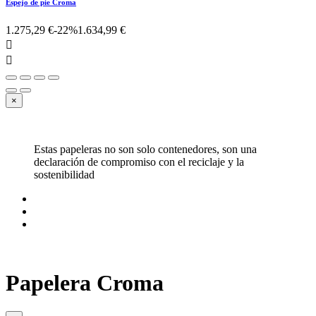
Espejo de pie Croma
1.275,29 €
-22%
1.634,99 €


×
Estas papeleras no son solo contenedores, son una
declaración de compromiso con el reciclaje y la
sostenibilidad
Papelera Croma