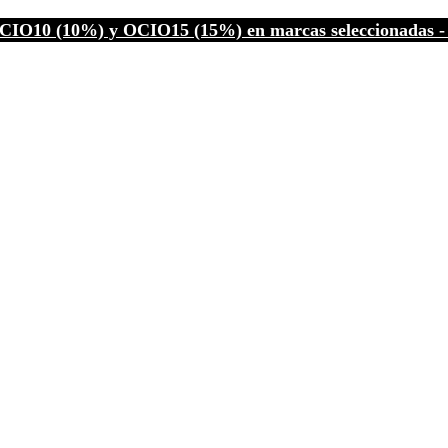
CIO10 (10%) y OCIO15 (15%) en marcas seleccionadas - C