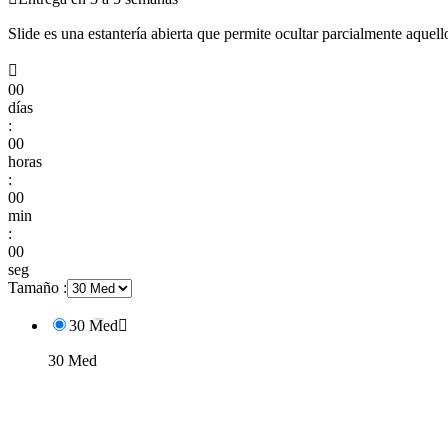
Slide es una estantería abierta que permite ocultar parcialmente aquell

00
días
:
00
horas
:
00
min
:
00
seg
Tamaño :
30 Med

30 Med