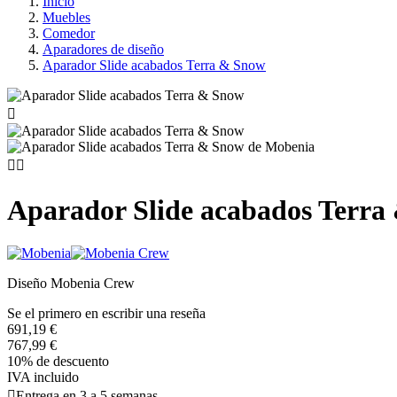
Inicio
Muebles
Comedor
Aparadores de diseño
Aparador Slide acabados Terra & Snow



Aparador Slide acabados Terra
Diseño Mobenia Crew
Se el primero en escribir una reseña
691,19 €
767,99 €
10% de descuento
IVA incluido

Entrega en 3 a 5 semanas