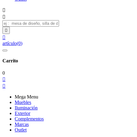




artículo
(
0
)
Carrito
0


Mega Menu
Muebles
Iluminación
Exterior
Complementos
Marcas
Outlet