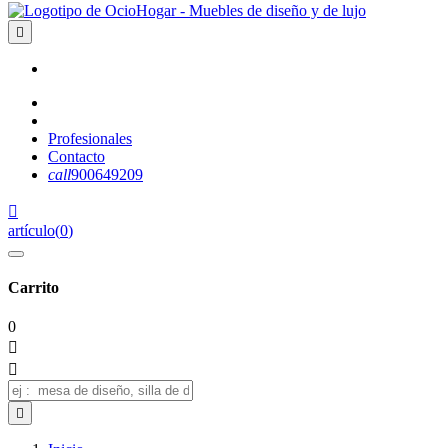

Profesionales
Contacto
call
900649209

artículo
(
0
)
Carrito
0


