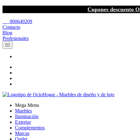
Cupones descuento O
call
900649209
Contacto
Blog
Profesionales


Mega Menu
Muebles
Iluminación
Exterior
Complementos
Marcas
Outlet