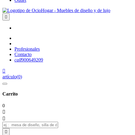
Outlet

Profesionales
Contacto
call
900649209

artículo
(
0
)
Carrito
0


