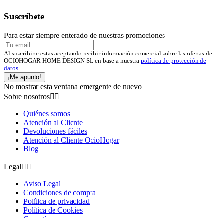
Suscríbete
Para estar siempre enterado de nuestras promociones
Al suscribirte estas aceptando recibir información comercial sobre las ofertas de
OCIOHOGAR HOME DESIGN SL en base a nuestra
política de protección de
datos
¡Me apunto!
No mostrar esta ventana emergente de nuevo
Sobre nosotros


Quiénes somos
Atención al Cliente
Devoluciones fáciles
Atención al Cliente OcioHogar
Blog
Legal


Aviso Legal
Condiciones de compra
Política de privacidad
Política de Cookies