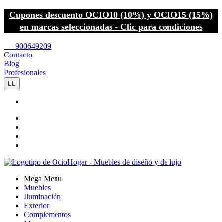
Cupones descuento OCIO10 (10%) y OCIO15 (15%)
en marcas seleccionadas - Clic para condiciones
call
900649209
Contacto
Blog
Profesionales


Mega Menu
Muebles
Iluminación
Exterior
Complementos