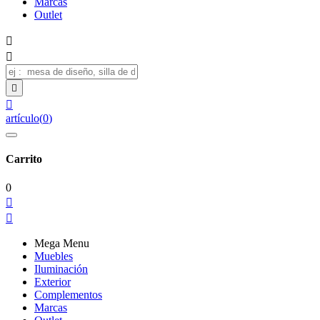
Marcas
Outlet




artículo
(
0
)
Carrito
0


Mega Menu
Muebles
Iluminación
Exterior
Complementos
Marcas