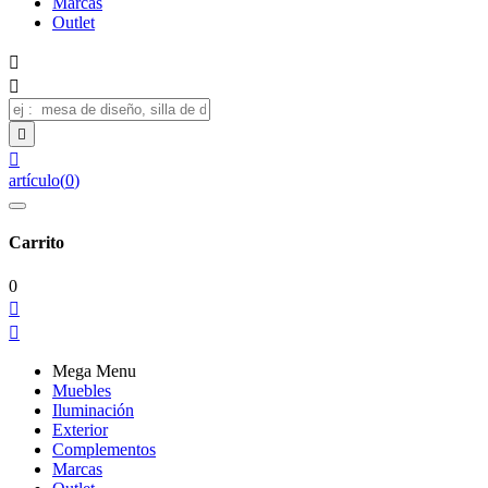
Marcas
Outlet




artículo
(
0
)
Carrito
0


Mega Menu
Muebles
Iluminación
Exterior
Complementos
Marcas