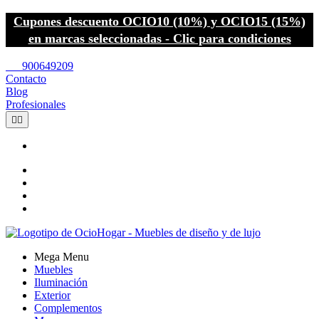
Cupones descuento OCIO10 (10%) y OCIO15 (15%)
en marcas seleccionadas - Clic para condiciones
call
900649209
Contacto
Blog
Profesionales


Mega Menu
Muebles
Iluminación
Exterior
Complementos