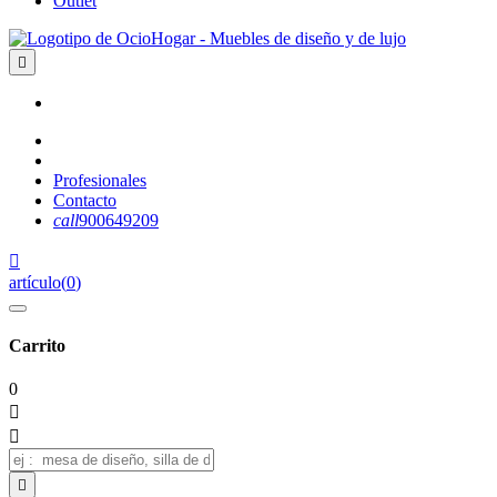
Outlet

Profesionales
Contacto
call
900649209

artículo
(
0
)
Carrito
0


