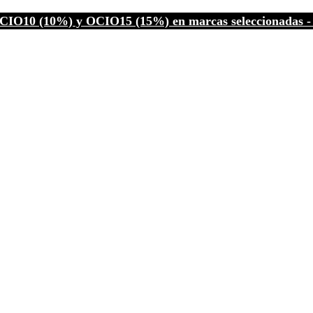
CIO10 (10%) y OCIO15 (15%) en marcas seleccionadas - C