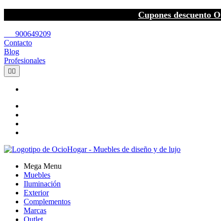
Cupones descuento O
call
900649209
Contacto
Blog
Profesionales


Mega Menu
Muebles
Iluminación
Exterior
Complementos
Marcas
Outlet