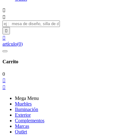




artículo
(
0
)
Carrito
0


Mega Menu
Muebles
Iluminación
Exterior
Complementos
Marcas
Outlet