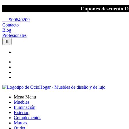
Cupones descuento O
call
900649209
Contacto
Blog
Profesionales


Mega Menu
Muebles
Iluminación
Exterior
Complementos
Marcas
Outlet