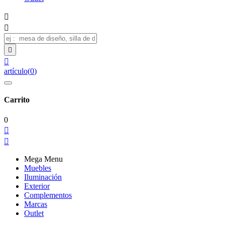




artículo
(
0
)
Carrito
0


Mega Menu
Muebles
Iluminación
Exterior
Complementos
Marcas
Outlet