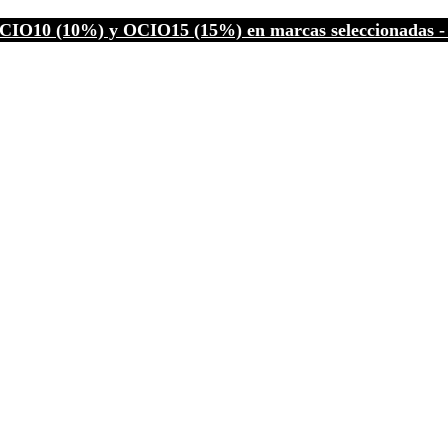
CIO10 (10%) y OCIO15 (15%) en marcas seleccionadas - C