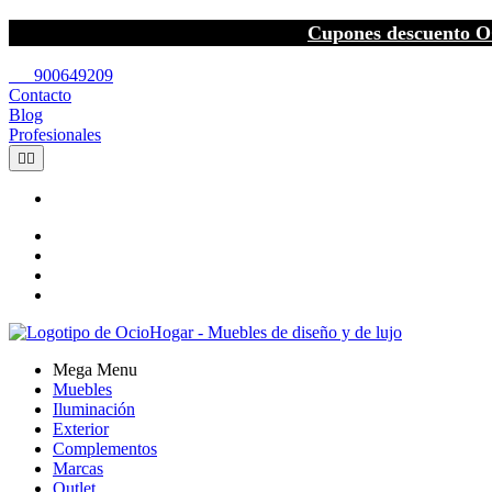
Cupones descuento O
call
900649209
Contacto
Blog
Profesionales


Mega Menu
Muebles
Iluminación
Exterior
Complementos
Marcas
Outlet