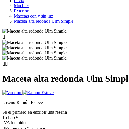
Inicio
Muebles
Exterior
Macetas con y sin luz
Maceta alta redonda Ulm Simple



Maceta alta redonda Ulm Simpl
Diseño Ramón Esteve
Se el primero en escribir una reseña
163,35 €
IVA incluido

Entrega 3 a 5 semanas