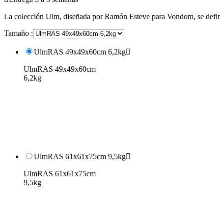
La colección Ulm, diseñada por Ramón Esteve para Vondom, se defin
Tamaño :
UlmRAS 49x49x60cm 6,2kg

UlmRAS 49x49x60cm
6,2kg
UlmRAS 61x61x75cm 9,5kg

UlmRAS 61x61x75cm
9,5kg