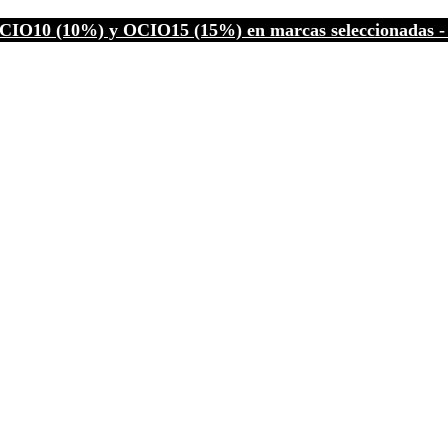
CIO10 (10%) y OCIO15 (15%) en marcas seleccionadas - C