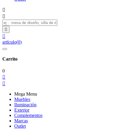




artículo
(
0
)
Carrito
0


Mega Menu
Muebles
Iluminación
Exterior
Complementos
Marcas
Outlet