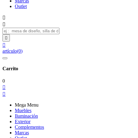
Marcas
Outlet




artículo
(
0
)
Carrito
0


Mega Menu
Muebles
Iluminación
Exterior
Complementos
Marcas