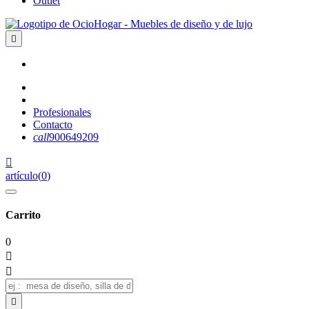
Outlet

Profesionales
Contacto
call
900649209

artículo
(
0
)
Carrito
0


