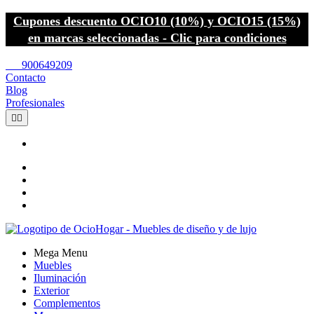
Cupones descuento OCIO10 (10%) y OCIO15 (15%)
en marcas seleccionadas - Clic para condiciones
call
900649209
Contacto
Blog
Profesionales


Mega Menu
Muebles
Iluminación
Exterior
Complementos