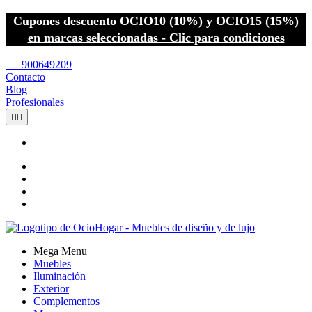
Cupones descuento OCIO10 (10%) y OCIO15 (15%)
en marcas seleccionadas - Clic para condiciones
call
900649209
Contacto
Blog
Profesionales


Mega Menu
Muebles
Iluminación
Exterior
Complementos