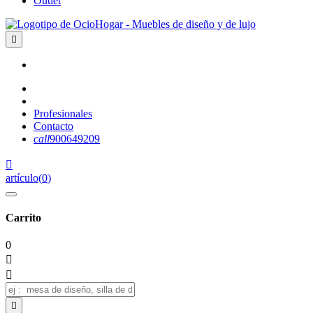
Outlet

Profesionales
Contacto
call
900649209

artículo
(
0
)
Carrito
0


