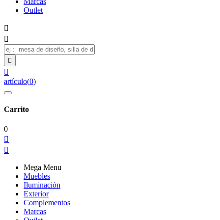
Marcas
Outlet




artículo
(
0
)
Carrito
0


Mega Menu
Muebles
Iluminación
Exterior
Complementos
Marcas