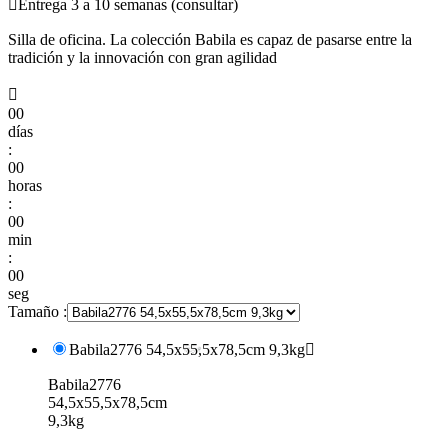

Entrega 3 a 10 semanas (consultar)
Silla de oficina. La colección Babila es capaz de pasarse entre la
tradición y la innovación con gran agilidad

00
días
:
00
horas
:
00
min
:
00
seg
Tamaño :
Babila2776 54,5x55,5x78,5cm 9,3kg

Babila2776
54,5x55,5x78,5cm
9,3kg