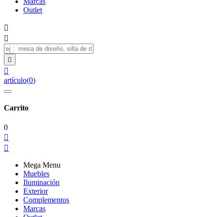
Marcas
Outlet




artículo
(
0
)
Carrito
0


Mega Menu
Muebles
Iluminación
Exterior
Complementos
Marcas