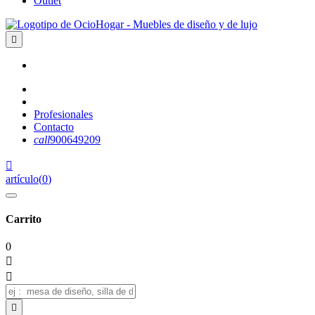
Outlet

Profesionales
Contacto
call
900649209

artículo
(
0
)
Carrito
0


