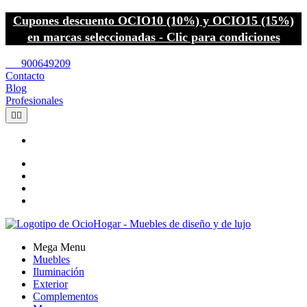
Cupones descuento OCIO10 (10%) y OCIO15 (15%)
en marcas seleccionadas - Clic para condiciones
call
900649209
Contacto
Blog
Profesionales


Mega Menu
Muebles
Iluminación
Exterior
Complementos