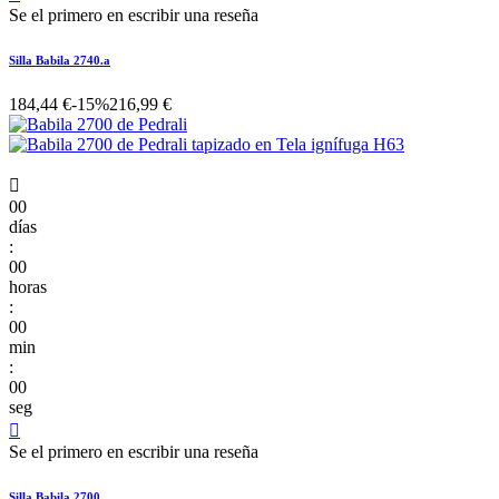
Se el primero en escribir una reseña
Silla Babila 2740.a
184,44 €
-15%
216,99 €

00
días
:
00
horas
:
00
min
:
00
seg

Se el primero en escribir una reseña
Silla Babila 2700