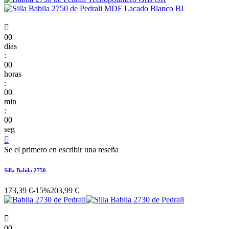

00
días
:
00
horas
:
00
min
:
00
seg

Se el primero en escribir una reseña
Silla Babila 2750
173,39 €
-15%
203,99 €

00