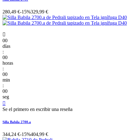
280,49 €
-15%
329,99 €

00
días
:
00
horas
:
00
min
:
00
seg

Se el primero en escribir una reseña
Silla Babila 2700.a
344,24 €
-15%
404,99 €