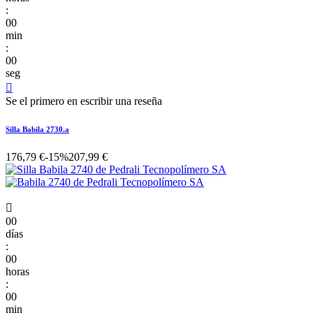
:
00
min
:
00
seg

Se el primero en escribir una reseña
Silla Babila 2730.a
176,79 €
-15%
207,99 €

00
días
:
00
horas
:
00
min