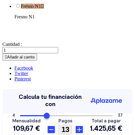
Fresno N1

Fresno N1
Cantidad :

Añadir al carrito
Facebook
Twitter
Pinterest