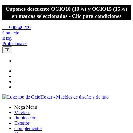
Cupones descuento OCIO10 (10%) y OCIO15 (15%)
en marcas seleccionadas - Clic para condiciones
call
900649209
Contacto
Blog
Profesionales


Mega Menu
Muebles
Iluminación
Exterior
Complementos