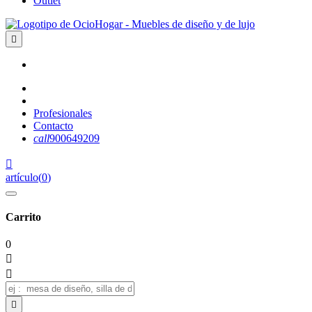
Outlet

Profesionales
Contacto
call
900649209

artículo
(
0
)
Carrito
0


