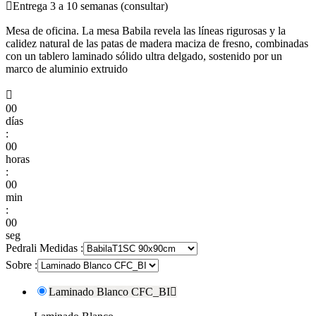

Entrega 3 a 10 semanas (consultar)
Mesa de oficina. La mesa Babila revela las líneas rigurosas y la
calidez natural de las patas de madera maciza de fresno, combinadas
con un tablero laminado sólido ultra delgado, sostenido por un
marco de aluminio extruido

00
días
:
00
horas
:
00
min
:
00
seg
Pedrali Medidas :
Sobre :
Laminado Blanco CFC_BI
