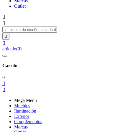
Marcas
Outlet




artículo
(
0
)
Carrito
0


Mega Menu
Muebles
Iluminación
Exterior
Complementos
Marcas