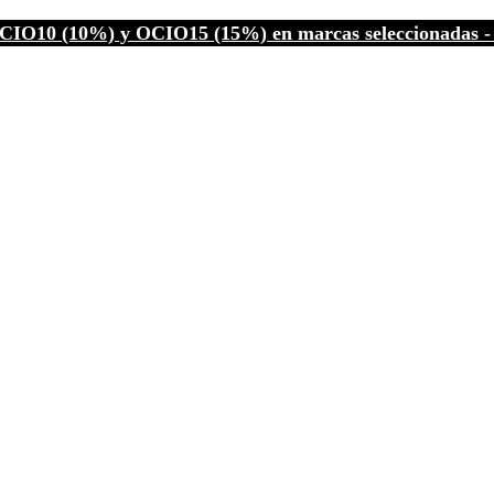
CIO10 (10%) y OCIO15 (15%) en marcas seleccionadas - C