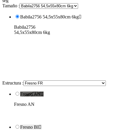
seg
Tamaño :
Babila2756 54,5x55x80cm 6kg

Babila2756
54,5x55x80cm 6kg
Estructura :
Fresno AN

Fresno AN
Fresno BI
