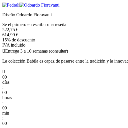
Diseño Odoardo Fioravanti
Se el primero en escribir una reseña
522,75 €
614,99 €
15% de descuento
IVA incluido

Entrega 3 a 10 semanas (consultar)
La colección Babila es capaz de pasarse entre la tradición y la innova

00
días
:
00
horas
:
00
min
:
00