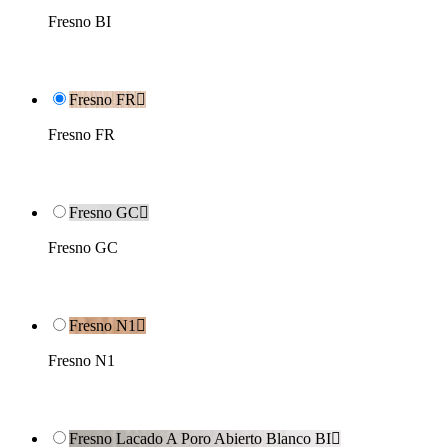
Fresno BI
Fresno FR

Fresno FR
Fresno GC

Fresno GC
Fresno N1

Fresno N1
Fresno Lacado A Poro Abierto Blanco BI
