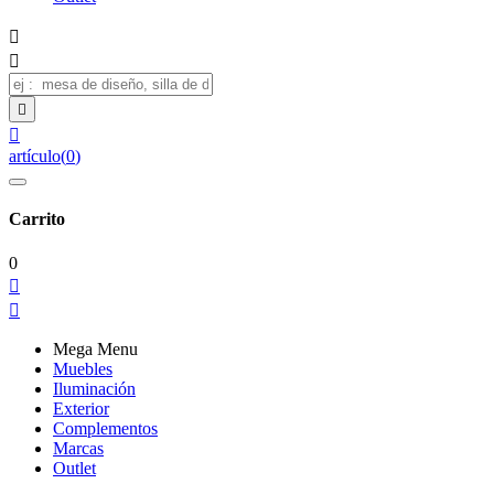




artículo
(
0
)
Carrito
0


Mega Menu
Muebles
Iluminación
Exterior
Complementos
Marcas
Outlet