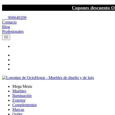
Cupones descuento O
call
900649209
Contacto
Blog
Profesionales


Mega Menu
Muebles
Iluminación
Exterior
Complementos
Marcas
Outlet