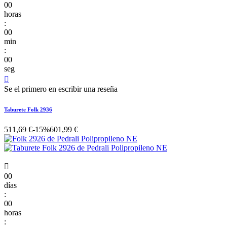
00
horas
:
00
min
:
00
seg

Se el primero en escribir una reseña
Taburete Folk 2936
511,69 €
-15%
601,99 €

00
días
:
00
horas
: