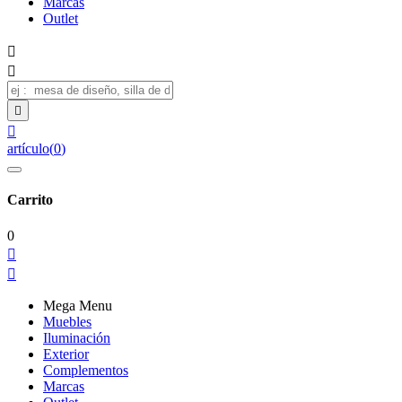
Marcas
Outlet




artículo
(
0
)
Carrito
0


Mega Menu
Muebles
Iluminación
Exterior
Complementos
Marcas