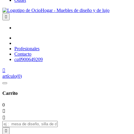
Outlet

Profesionales
Contacto
call
900649209

artículo
(
0
)
Carrito
0


