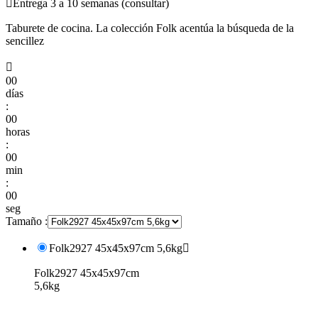

Entrega 3 a 10 semanas (consultar)
Taburete de cocina. La colección Folk acentúa la búsqueda de la
sencillez

00
días
:
00
horas
:
00
min
:
00
seg
Tamaño :
Folk2927 45x45x97cm 5,6kg

Folk2927 45x45x97cm
5,6kg