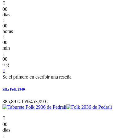

00
días
:
00
horas
:
00
min
:
00
seg

Se el primero en escribir una reseña
Silla Folk 2940
385,89 €
-15%
453,99 €

00
días
: