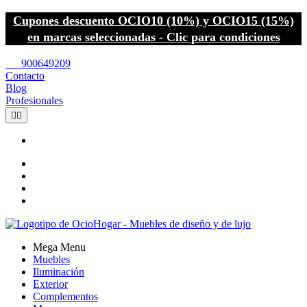
Cupones descuento OCIO10 (10%) y OCIO15 (15%)
en marcas seleccionadas - Clic para condiciones
call
900649209
Contacto
Blog
Profesionales


Mega Menu
Muebles
Iluminación
Exterior
Complementos