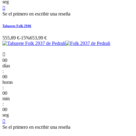
seg

Se el primero en escribir una reseña
Taburete Folk 2946
555,89 €
-15%
653,99 €

00
días
:
00
horas
:
00
min
:
00
seg

Se el primero en escribir una reseña