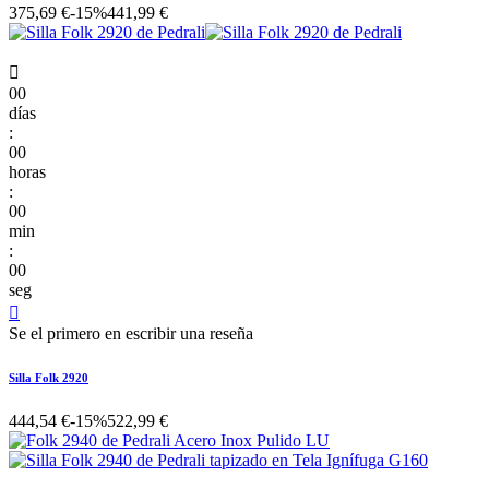
375,69 €
-15%
441,99 €

00
días
:
00
horas
:
00
min
:
00
seg

Se el primero en escribir una reseña
Silla Folk 2920
444,54 €
-15%
522,99 €