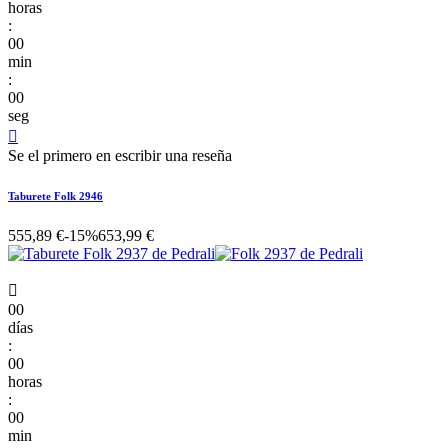
horas
:
00
min
:
00
seg

Se el primero en escribir una reseña
Taburete Folk 2946
555,89 €
-15%
653,99 €

00
días
:
00
horas
:
00
min