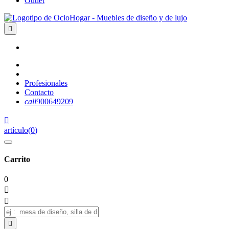
Outlet

Profesionales
Contacto
call
900649209

artículo
(
0
)
Carrito
0


