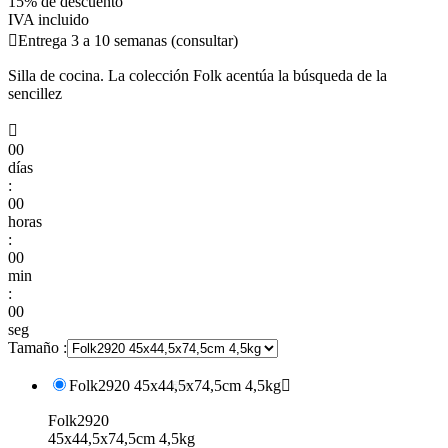
15% de descuento
IVA incluido

Entrega 3 a 10 semanas (consultar)
Silla de cocina. La colección Folk acentúa la búsqueda de la
sencillez

00
días
:
00
horas
:
00
min
:
00
seg
Tamaño :
Folk2920 45x44,5x74,5cm 4,5kg

Folk2920
45x44,5x74,5cm 4,5kg