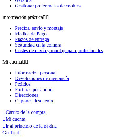
Garantía
Gestionar preferencias de cookies
Información práctica


Precios, envío y montaje
Medios de Pago
Plazos de entrega
Seguridad en la compra
Costes de envío y montaje para profesionales
Mi cuenta


Información personal
Devoluciones de mercancía
Pedidos
Facturas por abono
Direcciones
Cupones descuento

Carrito de la compra

Mi cuenta

Ir al principio de la página
Go Top
