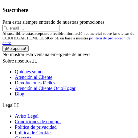
Suscríbete
Para estar siempre enterado de nuestras promociones
Al suscribirte estas aceptando recibir información comercial sobre las ofertas de
OCIOHOGAR HOME DESIGN SL en base a nuestra
política de protección de
datos
¡Me apunto!
No mostrar esta ventana emergente de nuevo
Sobre nosotros


Quiénes somos
Atención al Cliente
Devoluciones fáciles
Atención al Cliente OcioHogar
Blog
Legal


Aviso Legal
Condiciones de compra
Política de privacidad
Política de Cookies