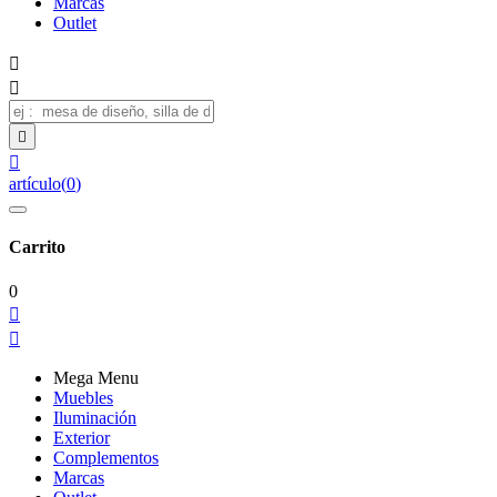
Marcas
Outlet




artículo
(
0
)
Carrito
0


Mega Menu
Muebles
Iluminación
Exterior
Complementos
Marcas