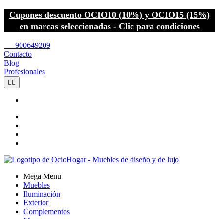
Cupones descuento OCIO10 (10%) y OCIO15 (15%)
en marcas seleccionadas - Clic para condiciones
call
900649209
Contacto
Blog
Profesionales


Mega Menu
Muebles
Iluminación
Exterior
Complementos