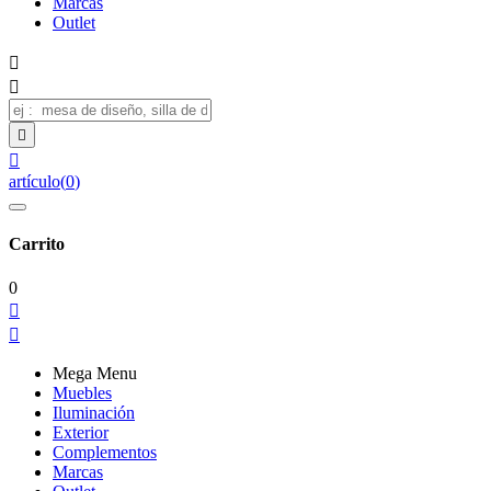
Marcas
Outlet




artículo
(
0
)
Carrito
0


Mega Menu
Muebles
Iluminación
Exterior
Complementos
Marcas