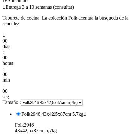
IVA incluido

Entrega 3 a 10 semanas (consultar)
Taburete de cocina. La colección Folk acentúa la búsqueda de la
sencillez

00
días
:
00
horas
:
00
min
:
00
seg
Tamaño :
Folk2946 43x42,5x87cm 5,7kg

Folk2946
43x42,5x87cm 5,7kg