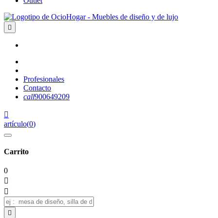
Outlet

Profesionales
Contacto
call
900649209

artículo
(
0
)
Carrito
0


