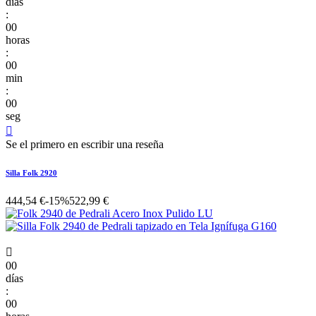
días
:
00
horas
:
00
min
:
00
seg

Se el primero en escribir una reseña
Silla Folk 2920
444,54 €
-15%
522,99 €

00
días
:
00