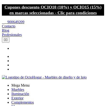
Cupones descuento OCIO10 (10%) y OCIO15 (15%)
en marcas seleccionadas - Clic para condiciones
call
900649209
Contacto
Blog
Profesionales


Mega Menu
Muebles
Iluminación
Exterior
Complementos