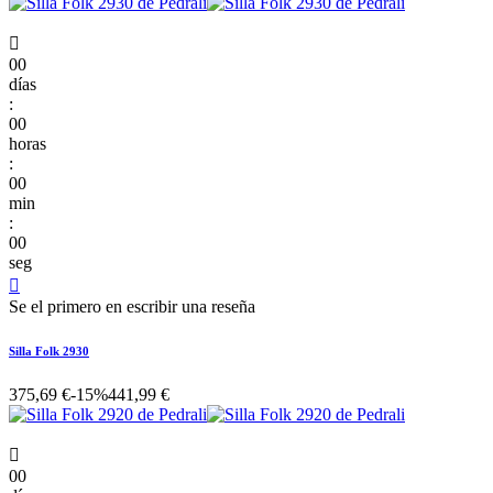

00
días
:
00
horas
:
00
min
:
00
seg

Se el primero en escribir una reseña
Silla Folk 2930
375,69 €
-15%
441,99 €

00