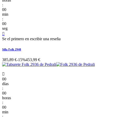
horas
:
00
min
:
00
seg

Se el primero en escribir una reseña
Silla Folk 2940
385,89 €
-15%
453,99 €

00
días
:
00
horas
:
00
min
: