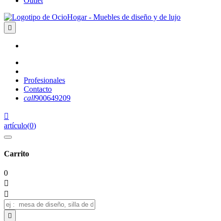
Outlet

Profesionales
Contacto
call
900649209

artículo
(
0
)
Carrito
0


