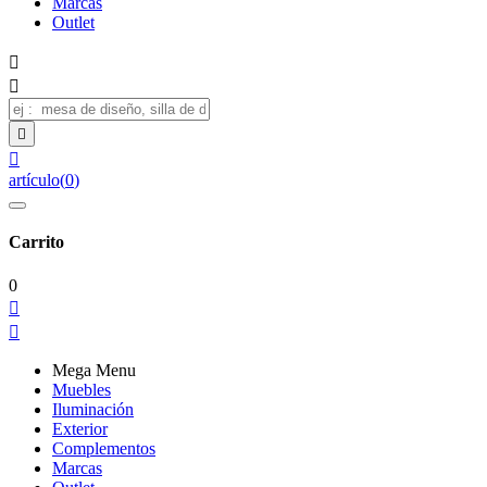
Marcas
Outlet




artículo
(
0
)
Carrito
0


Mega Menu
Muebles
Iluminación
Exterior
Complementos
Marcas