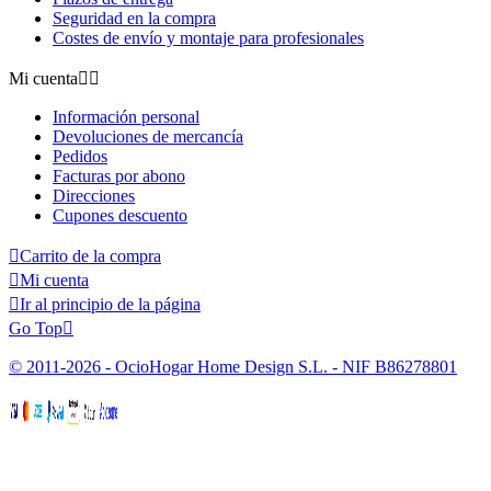
Seguridad en la compra
Costes de envío y montaje para profesionales
Mi cuenta


Información personal
Devoluciones de mercancía
Pedidos
Facturas por abono
Direcciones
Cupones descuento

Carrito de la compra

Mi cuenta

Ir al principio de la página
Go Top

© 2011-2026 - OcioHogar Home Design S.L. - NIF B86278801