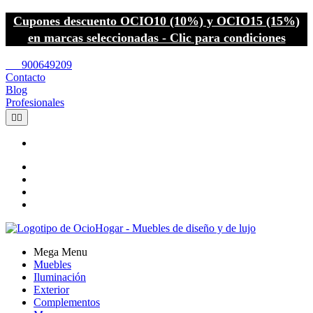
Cupones descuento OCIO10 (10%) y OCIO15 (15%)
en marcas seleccionadas - Clic para condiciones
call
900649209
Contacto
Blog
Profesionales


Mega Menu
Muebles
Iluminación
Exterior
Complementos