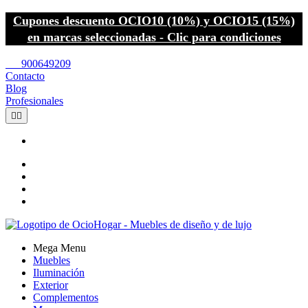
Cupones descuento OCIO10 (10%) y OCIO15 (15%)
en marcas seleccionadas - Clic para condiciones
call
900649209
Contacto
Blog
Profesionales


Mega Menu
Muebles
Iluminación
Exterior
Complementos