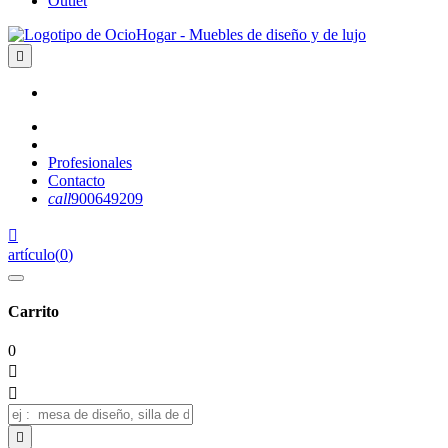
Outlet

Profesionales
Contacto
call
900649209

artículo
(
0
)
Carrito
0


