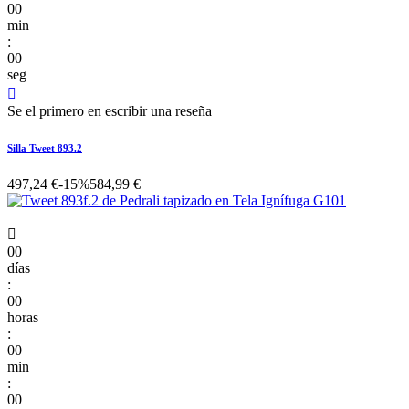
00
min
:
00
seg

Se el primero en escribir una reseña
Silla Tweet 893.2
497,24 €
-15%
584,99 €

00
días
:
00
horas
:
00
min
:
00