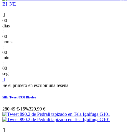

00
días
:
00
horas
:
00
min
:
00
seg

Se el primero en escribir una reseña
Silla Tweet 893f Bicolor
280,49 €
-15%
329,99 €
