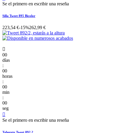
Se el primero en escribir una reseña
Silla Tweet 895 Bicolor
223,54 €
-15%
262,99 €

00
días
:
00
horas
:
00
min
:
00
seg

Se el primero en escribir una reseña
Taburete Tweet 892.2