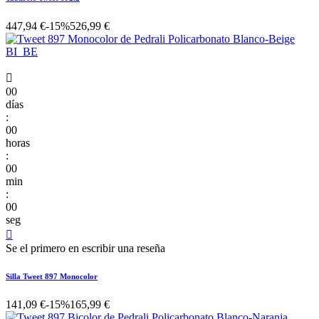
447,94 €
-15%
526,99 €

00
días
:
00
horas
:
00
min
:
00
seg

Se el primero en escribir una reseña
Silla Tweet 897 Monocolor
141,09 €
-15%
165,99 €