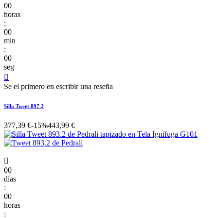
00
horas
:
00
min
:
00
seg

Se el primero en escribir una reseña
Silla Tweet 897 2
377,39 €
-15%
443,99 €

00
días
:
00
horas
: