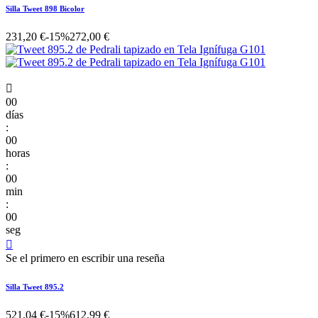
Silla Tweet 898 Bicolor
231,20 €
-15%
272,00 €

00
días
:
00
horas
:
00
min
:
00
seg

Se el primero en escribir una reseña
Silla Tweet 895.2
521,04 €
-15%
612,99 €