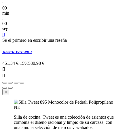
:
00
min
:
00
seg

Se el primero en escribir una reseña
Taburete Tweet 896.2
451,34 €
-15%
530,98 €


×
Silla de cocina. Tweet es una colección de asientos que
combina el diseño racional y limpio de su carcasa, con
una amplia selección de marcos y acabados