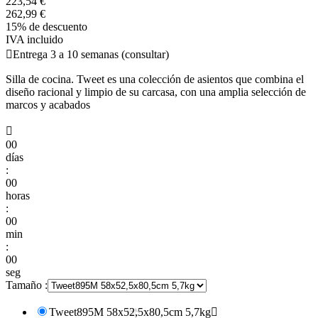
223,54 €
262,99 €
15% de descuento
IVA incluido

Entrega 3 a 10 semanas (consultar)
Silla de cocina. Tweet es una colección de asientos que combina el
diseño racional y limpio de su carcasa, con una amplia selección de
marcos y acabados

00
días
:
00
horas
:
00
min
:
00
seg
Tamaño :
Tweet895M 58x52,5x80,5cm 5,7kg
