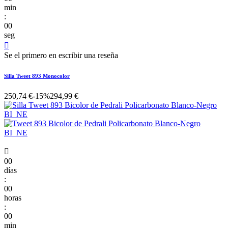
min
:
00
seg

Se el primero en escribir una reseña
Silla Tweet 893 Monocolor
250,74 €
-15%
294,99 €

00
días
:
00
horas
:
00
min