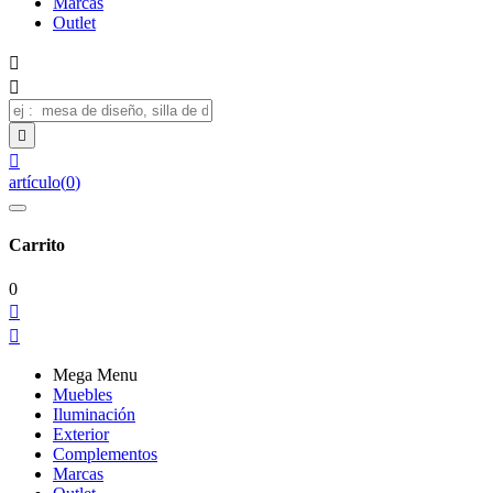
Marcas
Outlet




artículo
(
0
)
Carrito
0


Mega Menu
Muebles
Iluminación
Exterior
Complementos
Marcas