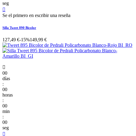
seg

Se el primero en escribir una reseña
Silla Tweet 890 Bicolor
127,49 €
-15%
149,99 €

00
días
:
00
horas
:
00
min
:
00
seg
