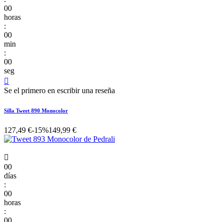
00
horas
:
00
min
:
00
seg

Se el primero en escribir una reseña
Silla Tweet 890 Monocolor
127,49 €
-15%
149,99 €

00
días
:
00
horas
:
00