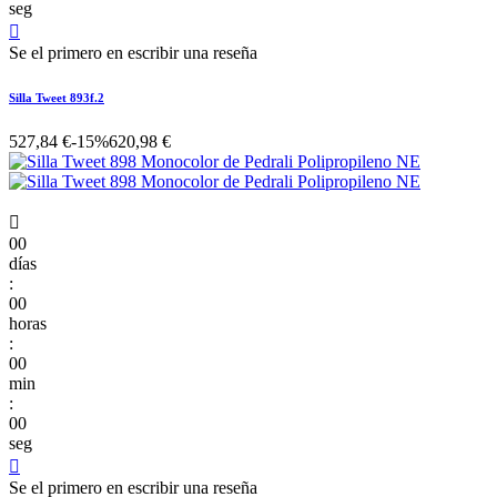
seg

Se el primero en escribir una reseña
Silla Tweet 893f.2
527,84 €
-15%
620,98 €

00
días
:
00
horas
:
00
min
:
00
seg

Se el primero en escribir una reseña