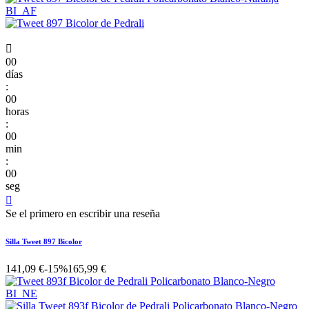

00
días
:
00
horas
:
00
min
:
00
seg

Se el primero en escribir una reseña
Silla Tweet 897 Bicolor
141,09 €
-15%
165,99 €