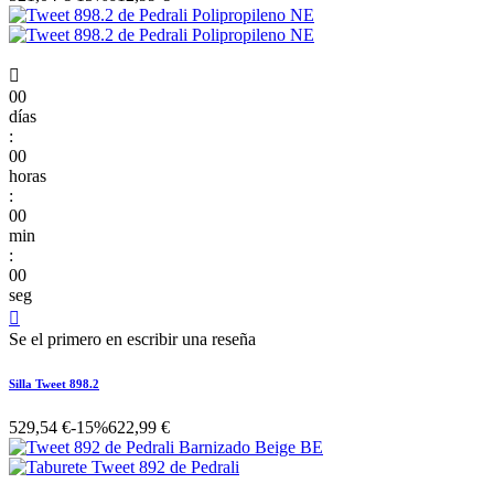

00
días
:
00
horas
:
00
min
:
00
seg

Se el primero en escribir una reseña
Silla Tweet 898.2
529,54 €
-15%
622,99 €