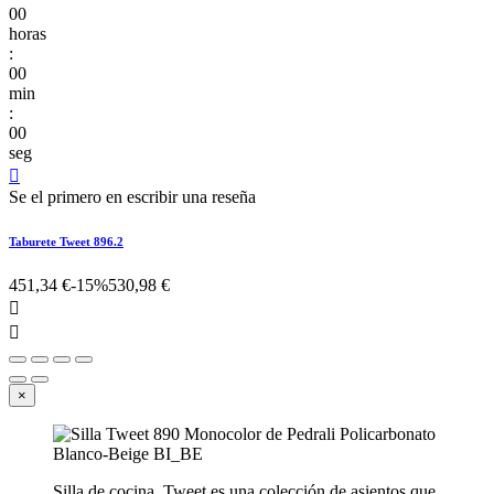
00
horas
:
00
min
:
00
seg

Se el primero en escribir una reseña
Taburete Tweet 896.2
451,34 €
-15%
530,98 €


×
Silla de cocina. Tweet es una colección de asientos que