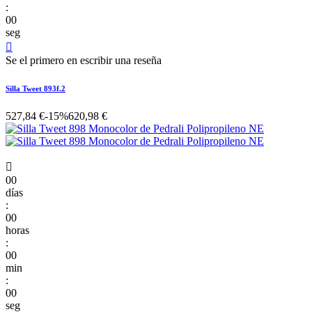
:
00
seg

Se el primero en escribir una reseña
Silla Tweet 893f.2
527,84 €
-15%
620,98 €

00
días
:
00
horas
:
00
min
:
00
seg