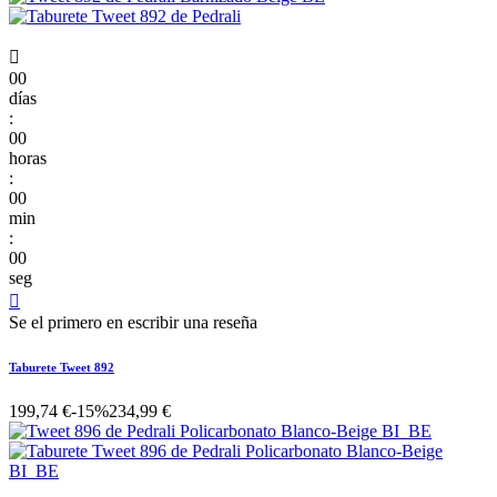

00
días
:
00
horas
:
00
min
:
00
seg

Se el primero en escribir una reseña
Taburete Tweet 892
199,74 €
-15%
234,99 €