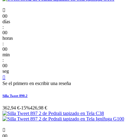

00
días
:
00
horas
:
00
min
:
00
seg

Se el primero en escribir una reseña
Silla Tweet 890.2
362,94 €
-15%
426,98 €

00