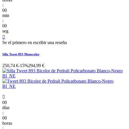
:
00
min
:
00
seg

Se el primero en escribir una reseña
Silla Tweet 893 Monocolor
250,74 €
-15%
294,99 €

00
días
:
00
horas
: