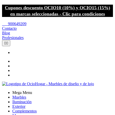
Cupones descuento OCIO10 (10%) y OCIO15 (15%)
en marcas seleccionadas - Clic para condiciones
call
900649209
Contacto
Blog
Profesionales


Mega Menu
Muebles
Iluminación
Exterior
Complementos