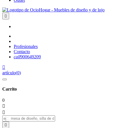
Outlet

Profesionales
Contacto
call
900649209

artículo
(
0
)
Carrito
0


