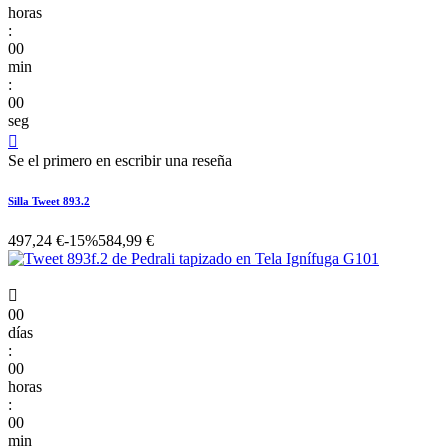
horas
:
00
min
:
00
seg

Se el primero en escribir una reseña
Silla Tweet 893.2
497,24 €
-15%
584,99 €

00
días
:
00
horas
:
00
min