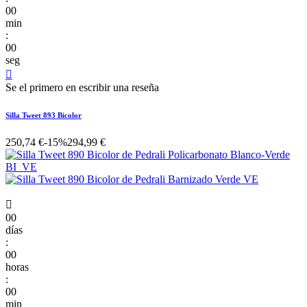
00
min
:
00
seg

Se el primero en escribir una reseña
Silla Tweet 893 Bicolor
250,74 €
-15%
294,99 €

00
días
:
00
horas
:
00
min