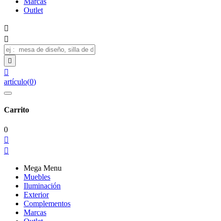
Marcas
Outlet




artículo
(
0
)
Carrito
0


Mega Menu
Muebles
Iluminación
Exterior
Complementos
Marcas