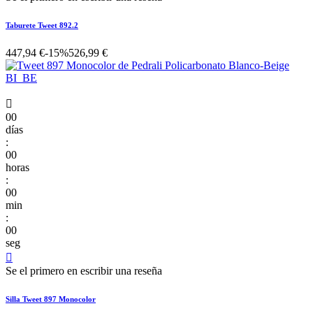
Taburete Tweet 892.2
447,94 €
-15%
526,99 €

00
días
:
00
horas
:
00
min
:
00
seg

Se el primero en escribir una reseña
Silla Tweet 897 Monocolor