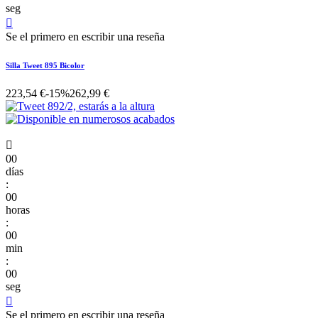
seg

Se el primero en escribir una reseña
Silla Tweet 895 Bicolor
223,54 €
-15%
262,99 €

00
días
:
00
horas
:
00
min
:
00
seg

Se el primero en escribir una reseña