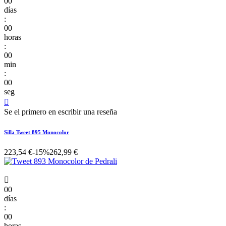
00
días
:
00
horas
:
00
min
:
00
seg

Se el primero en escribir una reseña
Silla Tweet 895 Monocolor
223,54 €
-15%
262,99 €

00
días
:
00
horas