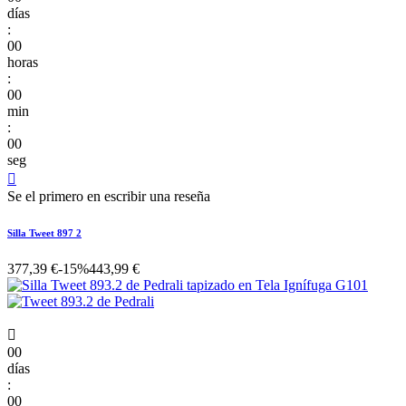
días
:
00
horas
:
00
min
:
00
seg

Se el primero en escribir una reseña
Silla Tweet 897 2
377,39 €
-15%
443,99 €

00
días
:
00