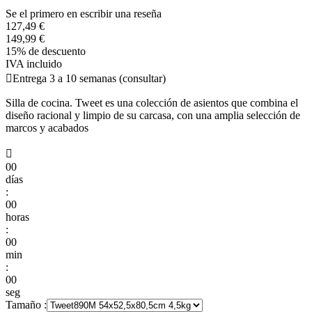
Se el primero en escribir una reseña
127,49 €
149,99 €
15% de descuento
IVA incluido

Entrega 3 a 10 semanas (consultar)
Silla de cocina. Tweet es una colección de asientos que combina el
diseño racional y limpio de su carcasa, con una amplia selección de
marcos y acabados

00
días
:
00
horas
:
00
min
:
00
seg
Tamaño :