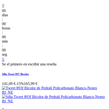

00
días
:
00
horas
:
00
min
:
00
seg

Se el primero en escribir una reseña
Silla Tweet 897 Bicolor
141,09 €
-15%
165,99 €