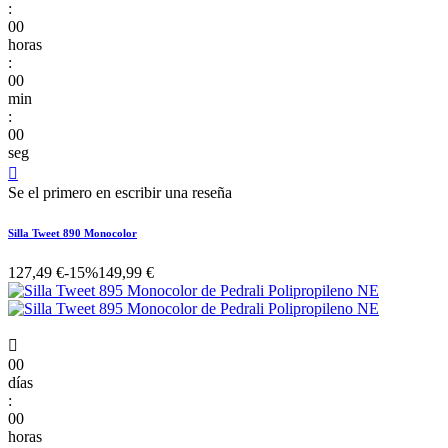
:
00
horas
:
00
min
:
00
seg

Se el primero en escribir una reseña
Silla Tweet 890 Monocolor
127,49 €
-15%
149,99 €

00
días
:
00
horas