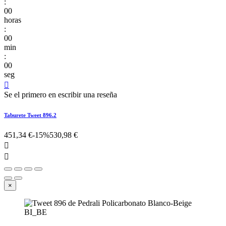
:
00
horas
:
00
min
:
00
seg

Se el primero en escribir una reseña
Taburete Tweet 896.2
451,34 €
-15%
530,98 €


×