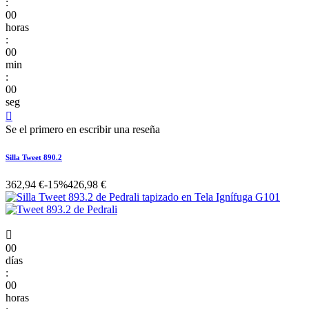
:
00
horas
:
00
min
:
00
seg

Se el primero en escribir una reseña
Silla Tweet 890.2
362,94 €
-15%
426,98 €

00
días
:
00
horas