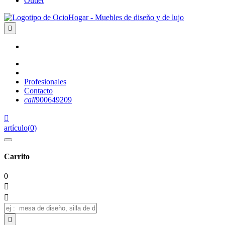
Outlet

Profesionales
Contacto
call
900649209

artículo
(
0
)
Carrito
0


