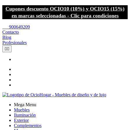
Cupones descuento OCIO10 (10%) y OCIO15 (15%)
en marcas seleccionadas - Clic para condiciones
call
900649209
Contacto
Blog
Profesionales


Mega Menu
Muebles
Iluminación
Exterior
Complementos