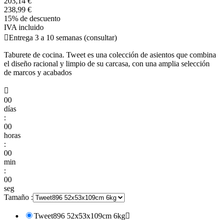
203,14 €
238,99 €
15% de descuento
IVA incluido

Entrega 3 a 10 semanas (consultar)
Taburete de cocina. Tweet es una colección de asientos que combina
el diseño racional y limpio de su carcasa, con una amplia selección
de marcos y acabados

00
días
:
00
horas
:
00
min
:
00
seg
Tamaño :
Tweet896 52x53x109cm 6kg
