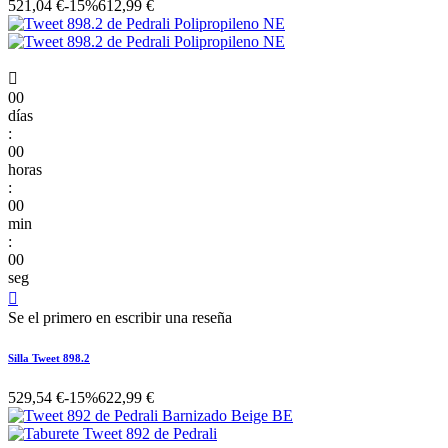
521,04 €
-15%
612,99 €

00
días
:
00
horas
:
00
min
:
00
seg

Se el primero en escribir una reseña
Silla Tweet 898.2
529,54 €
-15%
622,99 €