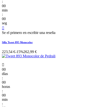
:
00
min
:
00
seg

Se el primero en escribir una reseña
Silla Tweet 895 Monocolor
223,54 €
-15%
262,99 €

00
días
:
00
horas
:
00
min
: