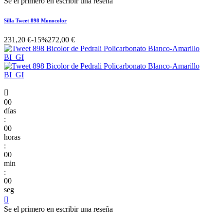
Se el primero en escribir una reseña
Silla Tweet 898 Monocolor
231,20 €
-15%
272,00 €

00
días
:
00
horas
:
00
min
:
00
seg

Se el primero en escribir una reseña