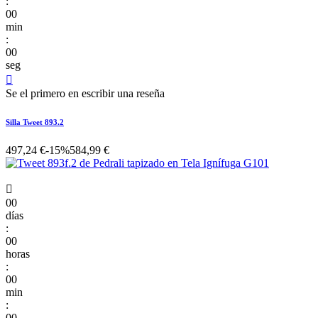
:
00
min
:
00
seg

Se el primero en escribir una reseña
Silla Tweet 893.2
497,24 €
-15%
584,99 €

00
días
:
00
horas
:
00
min
:
00