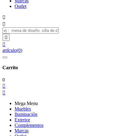
Marcas
Outlet




artículo
(
0
)
Carrito
0


Mega Menu
Muebles
Iluminación
Exterior
Complementos
Marcas