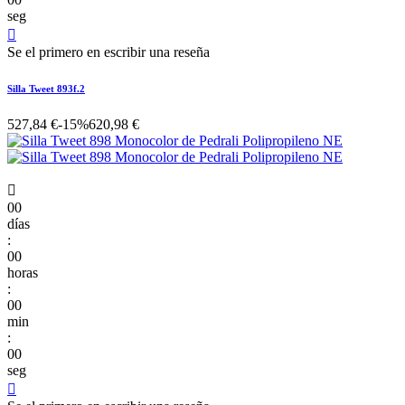
seg

Se el primero en escribir una reseña
Silla Tweet 893f.2
527,84 €
-15%
620,98 €

00
días
:
00
horas
:
00
min
:
00
seg
