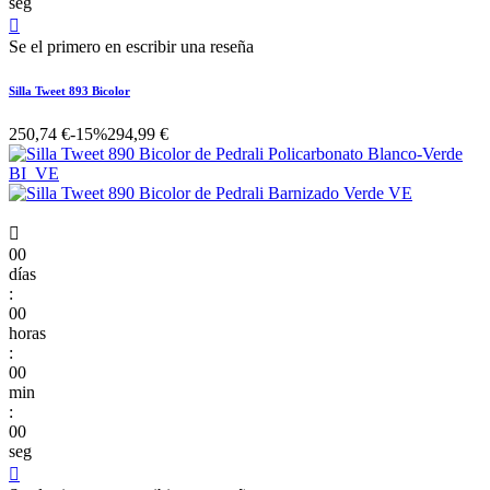
seg

Se el primero en escribir una reseña
Silla Tweet 893 Bicolor
250,74 €
-15%
294,99 €

00
días
:
00
horas
:
00
min
:
00
seg
