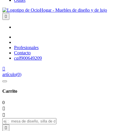
Outlet

Profesionales
Contacto
call
900649209

artículo
(
0
)
Carrito
0


