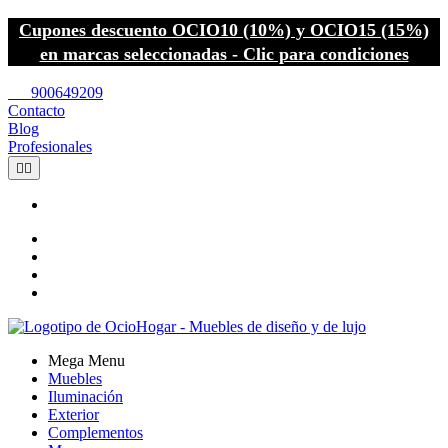
Cupones descuento OCIO10 (10%) y OCIO15 (15%)
en marcas seleccionadas - Clic para condiciones
call
900649209
Contacto
Blog
Profesionales


Mega Menu
Muebles
Iluminación
Exterior
Complementos