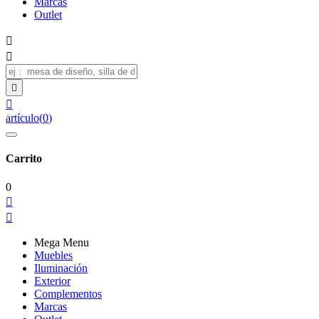
Marcas
Outlet




artículo
(
0
)
Carrito
0


Mega Menu
Muebles
Iluminación
Exterior
Complementos
Marcas