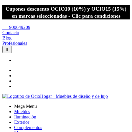
Cupones descuento OCIO10 (10%) y OCIO15 (15%)
en marcas seleccionadas - Clic para condiciones
call
900649209
Contacto
Blog
Profesionales


Mega Menu
Muebles
Iluminación
Exterior
Complementos