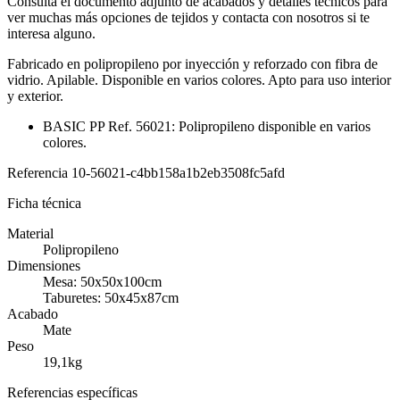
Consulta el documento adjunto de acabados y detalles técnicos para
ver muchas más opciones de tejidos y contacta con nosotros si te
interesa alguno.
Fabricado en polipropileno por inyección y reforzado con fibra de
vidrio. Apilable. Disponible en varios colores. Apto para uso interior
y exterior.
BASIC PP Ref. 56021: Polipropileno disponible en varios
colores.
Referencia
10-56021-c4bb158a1b2eb3508fc5afd
Ficha técnica
Material
Polipropileno
Dimensiones
Mesa: 50x50x100cm
Taburetes: 50x45x87cm
Acabado
Mate
Peso
19,1kg
Referencias específicas