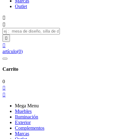
Marcas
Outlet




artículo
(
0
)
Carrito
0


Mega Menu
Muebles
Iluminación
Exterior
Complementos
Marcas