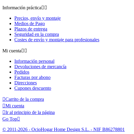
Información práctica


Precios, envío y montaje
Medios de Pago
Plazos de entrega
Seguridad en la compra
Costes de envío y montaje para profesionales
Mi cuenta


Información personal
Devoluciones de mercancía
Pedidos
Facturas por abono
Direcciones
Cupones descuento

Carrito de la compra

Mi cuenta

Ir al principio de la página
Go Top

© 2011-2026 - OcioHogar Home Design S.L. - NIF B86278801