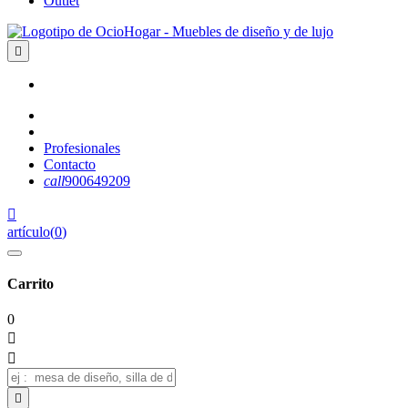
Outlet

Profesionales
Contacto
call
900649209

artículo
(
0
)
Carrito
0


