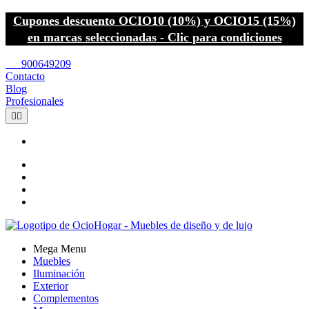
Cupones descuento OCIO10 (10%) y OCIO15 (15%)
en marcas seleccionadas - Clic para condiciones
call
900649209
Contacto
Blog
Profesionales


Mega Menu
Muebles
Iluminación
Exterior
Complementos