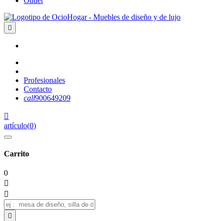
Outlet

Profesionales
Contacto
call
900649209

artículo
(
0
)
Carrito
0


