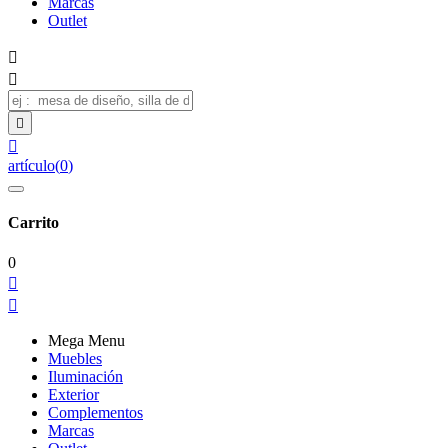
Marcas
Outlet




artículo
(
0
)
Carrito
0


Mega Menu
Muebles
Iluminación
Exterior
Complementos
Marcas