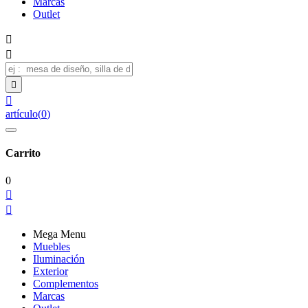
Marcas
Outlet




artículo
(
0
)
Carrito
0


Mega Menu
Muebles
Iluminación
Exterior
Complementos
Marcas