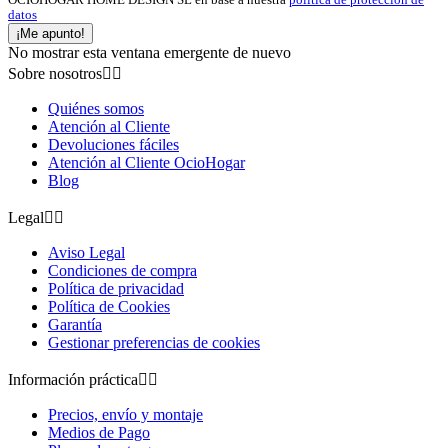
OCIOHOGAR HOME DESIGN SL en base a nuestra
política de protección de
datos
¡Me apunto!
No mostrar esta ventana emergente de nuevo
Sobre nosotros


Quiénes somos
Atención al Cliente
Devoluciones fáciles
Atención al Cliente OcioHogar
Blog
Legal


Aviso Legal
Condiciones de compra
Política de privacidad
Política de Cookies
Garantía
Gestionar preferencias de cookies
Información práctica


Precios, envío y montaje
Medios de Pago