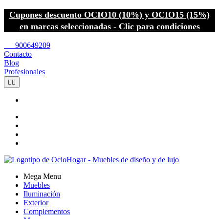
Cupones descuento OCIO10 (10%) y OCIO15 (15%)
en marcas seleccionadas - Clic para condiciones
call
900649209
Contacto
Blog
Profesionales


Mega Menu
Muebles
Iluminación
Exterior
Complementos