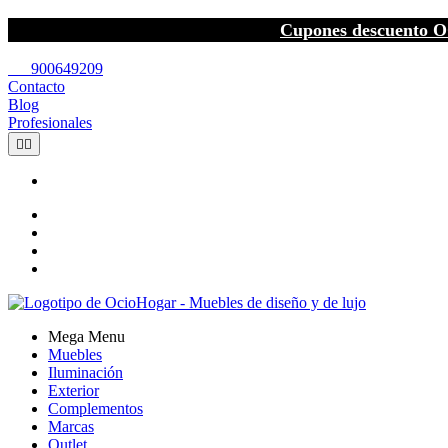
Cupones descuento O
call
900649209
Contacto
Blog
Profesionales


Mega Menu
Muebles
Iluminación
Exterior
Complementos
Marcas
Outlet