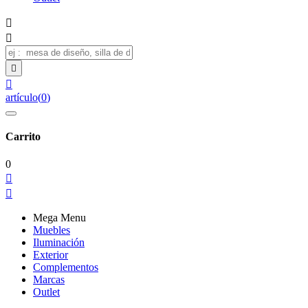




artículo
(
0
)
Carrito
0


Mega Menu
Muebles
Iluminación
Exterior
Complementos
Marcas
Outlet