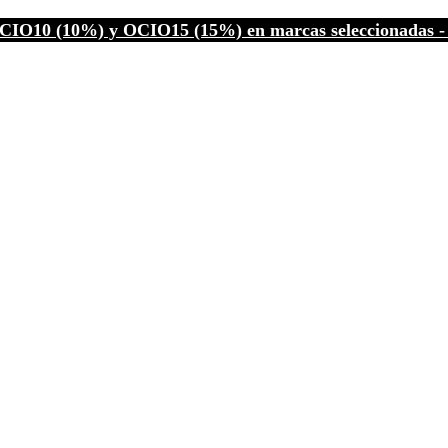
CIO10 (10%) y OCIO15 (15%) en marcas seleccionadas - C