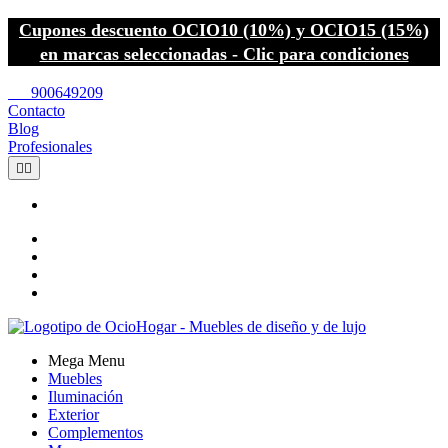
Cupones descuento OCIO10 (10%) y OCIO15 (15%)
en marcas seleccionadas - Clic para condiciones
call
900649209
Contacto
Blog
Profesionales


Mega Menu
Muebles
Iluminación
Exterior
Complementos