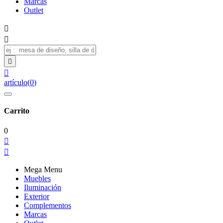
Marcas
Outlet




artículo
(
0
)
Carrito
0


Mega Menu
Muebles
Iluminación
Exterior
Complementos
Marcas