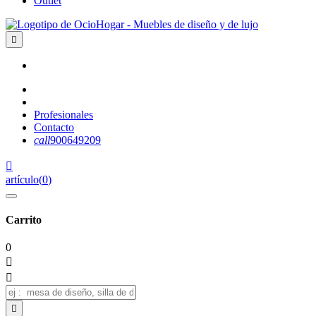
Outlet

Profesionales
Contacto
call
900649209

artículo
(
0
)
Carrito
0


