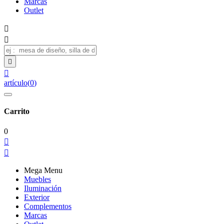
Marcas
Outlet




artículo
(
0
)
Carrito
0


Mega Menu
Muebles
Iluminación
Exterior
Complementos
Marcas