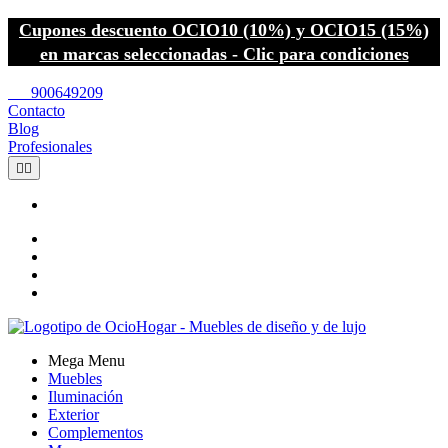
Cupones descuento OCIO10 (10%) y OCIO15 (15%)
en marcas seleccionadas - Clic para condiciones
call
900649209
Contacto
Blog
Profesionales


Mega Menu
Muebles
Iluminación
Exterior
Complementos