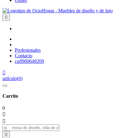
Outlet

Profesionales
Contacto
call
900649209

artículo
(
0
)
Carrito
0


