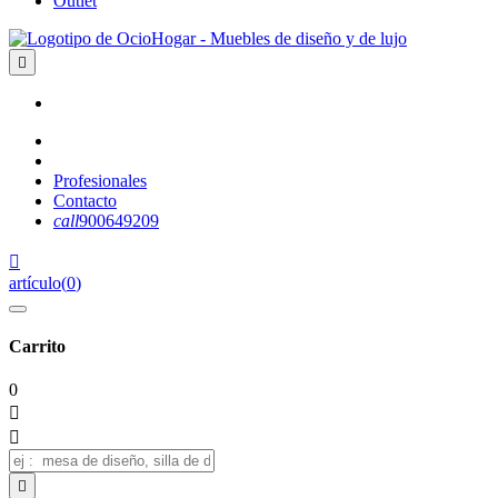
Outlet

Profesionales
Contacto
call
900649209

artículo
(
0
)
Carrito
0


