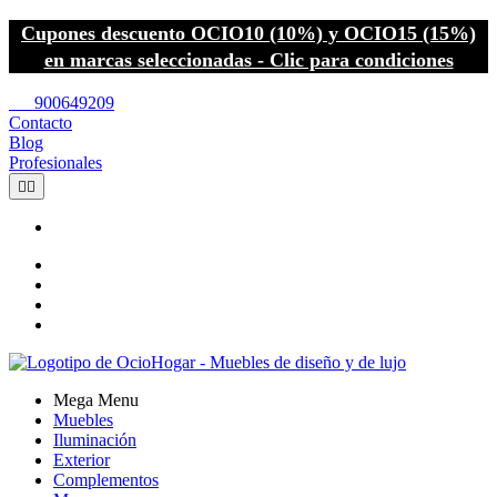
Cupones descuento OCIO10 (10%) y OCIO15 (15%)
en marcas seleccionadas - Clic para condiciones
call
900649209
Contacto
Blog
Profesionales


Mega Menu
Muebles
Iluminación
Exterior
Complementos