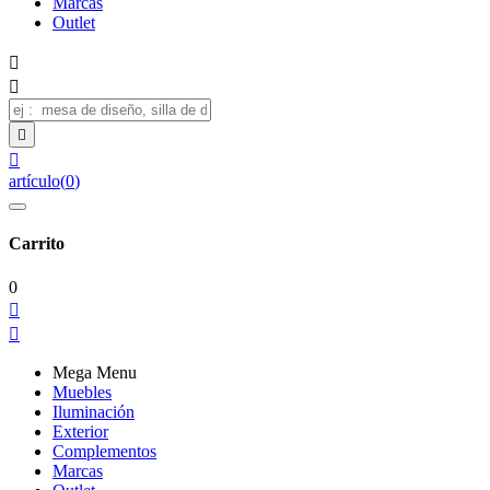
Marcas
Outlet




artículo
(
0
)
Carrito
0


Mega Menu
Muebles
Iluminación
Exterior
Complementos
Marcas