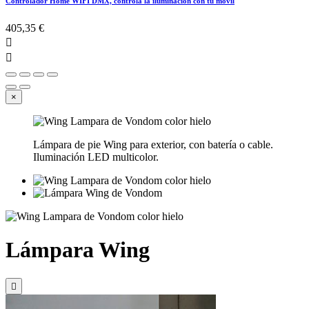
Controlador Home WIFI DMX, controla la iluminación con tu móvil
405,35 €


×
Lámpara de pie Wing para exterior, con batería o cable.
Iluminación LED multicolor.
Lámpara Wing
