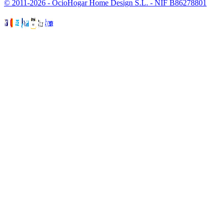
© 2011-2026 - OcioHogar Home Design S.L. - NIF B86278801