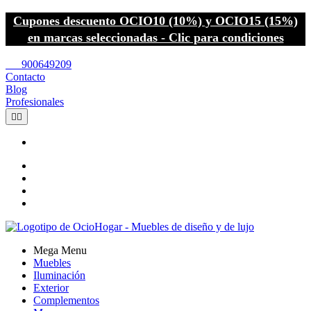
Cupones descuento OCIO10 (10%) y OCIO15 (15%)
en marcas seleccionadas - Clic para condiciones
call
900649209
Contacto
Blog
Profesionales


Mega Menu
Muebles
Iluminación
Exterior
Complementos