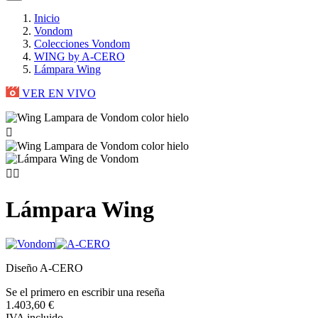
Inicio
Vondom
Colecciones Vondom
WING by A-CERO
Lámpara Wing
VER EN VIVO



Lámpara Wing
Diseño A-CERO
Se el primero en escribir una reseña
1.403,60 €
IVA incluido