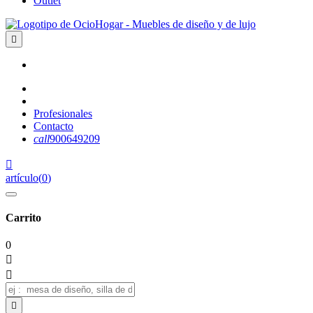
Outlet

Profesionales
Contacto
call
900649209

artículo
(
0
)
Carrito
0


