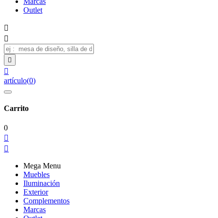
Marcas
Outlet




artículo
(
0
)
Carrito
0


Mega Menu
Muebles
Iluminación
Exterior
Complementos
Marcas