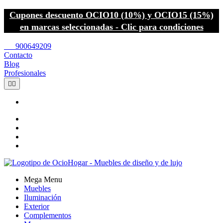
Cupones descuento OCIO10 (10%) y OCIO15 (15%)
en marcas seleccionadas - Clic para condiciones
call
900649209
Contacto
Blog
Profesionales


Mega Menu
Muebles
Iluminación
Exterior
Complementos