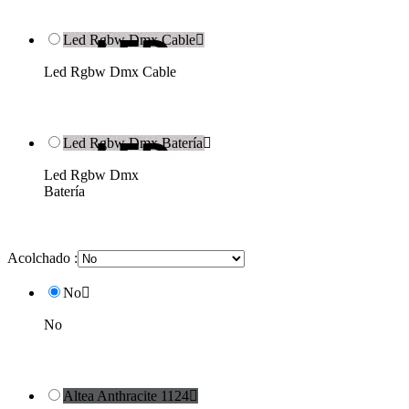
Led Rgbw Dmx Cable

Led Rgbw Dmx Cable
Led Rgbw Dmx Batería

Led Rgbw Dmx
Batería
Acolchado :
No

No
Altea Anthracite 1124
