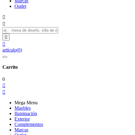
Marcas
Outlet




artículo
(
0
)
Carrito
0


Mega Menu
Muebles
Iluminación
Exterior
Complementos
Marcas