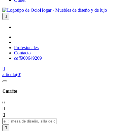
Outlet

Profesionales
Contacto
call
900649209

artículo
(
0
)
Carrito
0


