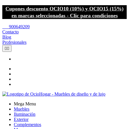
Cupones descuento OCIO10 (10%) y OCIO15 (15%)
en marcas seleccionadas - Clic para condiciones
call
900649209
Contacto
Blog
Profesionales


Mega Menu
Muebles
Iluminación
Exterior
Complementos