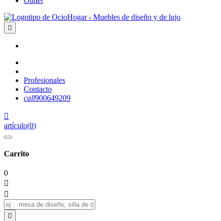
Outlet

Profesionales
Contacto
call
900649209

artículo
(
0
)
Carrito
0


