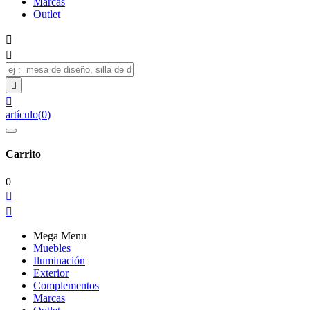
Marcas
Outlet




artículo
(
0
)
Carrito
0


Mega Menu
Muebles
Iluminación
Exterior
Complementos
Marcas