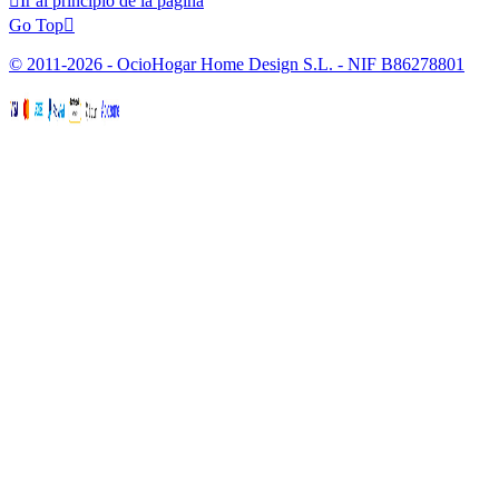

Ir al principio de la página
Go Top

© 2011-2026 - OcioHogar Home Design S.L. - NIF B86278801