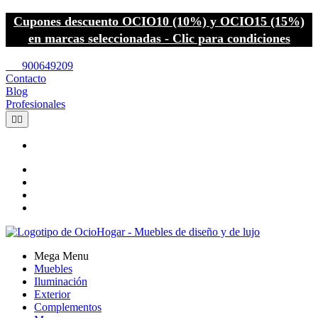
Cupones descuento OCIO10 (10%) y OCIO15 (15%)
en marcas seleccionadas - Clic para condiciones
call
900649209
Contacto
Blog
Profesionales


Mega Menu
Muebles
Iluminación
Exterior
Complementos