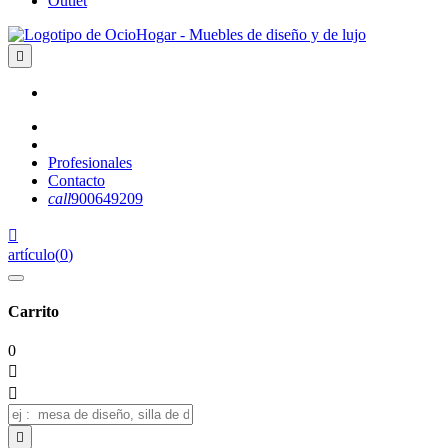
Outlet

Profesionales
Contacto
call
900649209

artículo
(
0
)
Carrito
0


