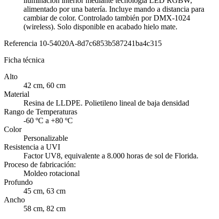
iluminación interior mediante tecnología LED RGBW,
alimentado por una batería. Incluye mando a distancia para
cambiar de color. Controlado también por DMX-1024
(wireless). Solo disponible en acabado hielo mate.
Referencia
10-54020A-8d7c6853b587241ba4c315
Ficha técnica
Alto
42 cm, 60 cm
Material
Resina de LLDPE. Polietileno lineal de baja densidad
Rango de Temperaturas
-60 ºC a +80 ºC
Color
Personalizable
Resistencia a UVI
Factor UV8, equivalente a 8.000 horas de sol de Florida.
Proceso de fabricación:
Moldeo rotacional
Profundo
45 cm, 63 cm
Ancho
58 cm, 82 cm