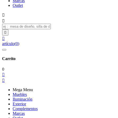
Marcas
Outlet




artículo
(
0
)
Carrito
0


Mega Menu
Muebles
Iluminación
Exterior
Complementos
Marcas