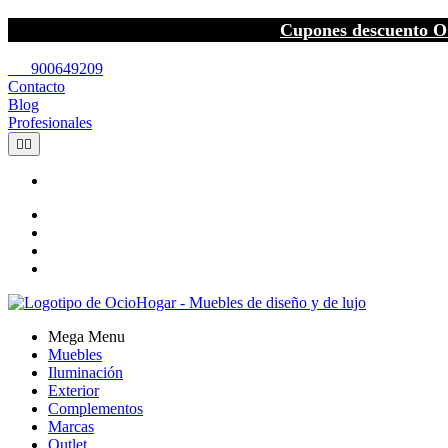
Cupones descuento O
call
900649209
Contacto
Blog
Profesionales


Mega Menu
Muebles
Iluminación
Exterior
Complementos
Marcas
Outlet