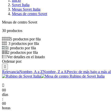
Inicio
Sovet Italia
Mesas Sovet Italia
Mesas de centro Sovet
Mesas de centro Sovet
30 productos
5 productos por fila
3 productos por fila
1 producto por fila
2 productos por fila
Ver detalles en el listado
Ordenar por:

Relevancia
Nombre, A a Z
Nombre, Z a A
Precio: de más bajo a más al

00
días
:
00
horas