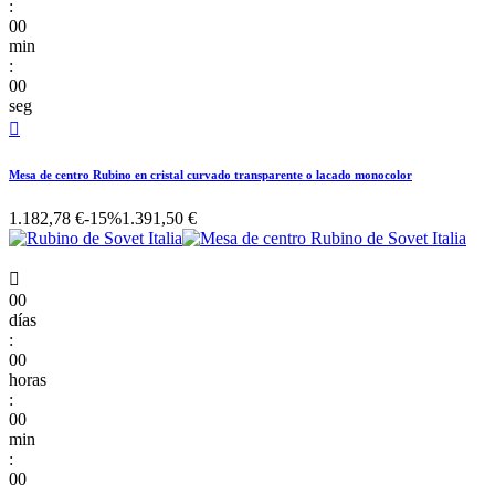
:
00
min
:
00
seg

Mesa de centro Rubino en cristal curvado transparente o lacado monocolor
1.182,78 €
-15%
1.391,50 €

00
días
:
00
horas
:
00
min
:
00