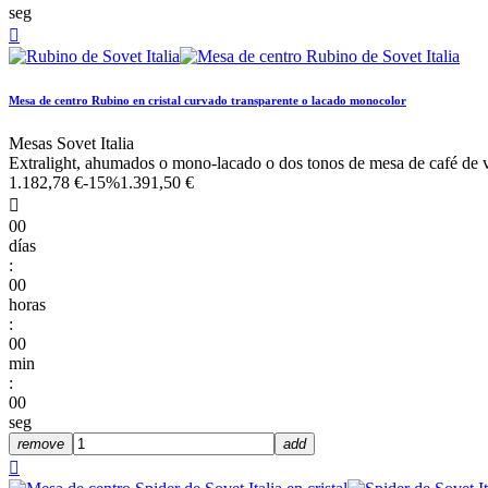
seg

Mesa de centro Rubino en cristal curvado transparente o lacado monocolor
Mesas Sovet Italia
Extralight, ahumados o mono-lacado o dos tonos de mesa de café de v
1.182,78 €
-15%
1.391,50 €

00
días
:
00
horas
:
00
min
:
00
seg
remove
add
