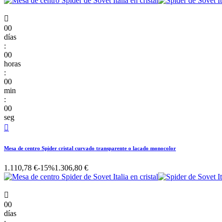

00
días
:
00
horas
:
00
min
:
00
seg

Mesa de centro Spider cristal curvado transparente o lacado monocolor
1.110,78 €
-15%
1.306,80 €

00
días