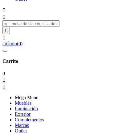




artículo
(
0
)
Carrito
0


Mega Menu
Muebles
Iluminación
Exterior
Complementos
Marcas
Outlet