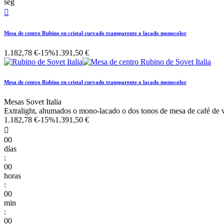
seg

Mesa de centro Rubino en cristal curvado transparente o lacado monocolor
1.182,78 €
-15%
1.391,50 €
Mesa de centro Rubino en cristal curvado transparente o lacado monocolor
Mesas Sovet Italia
Extralight, ahumados o mono-lacado o dos tonos de mesa de café de v
1.182,78 €
-15%
1.391,50 €

00
días
:
00
horas
:
00
min
:
00