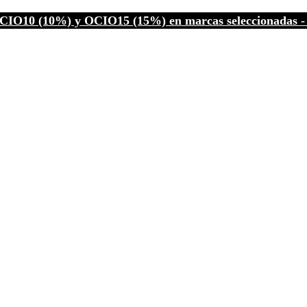
CIO10 (10%) y OCIO15 (15%) en marcas seleccionadas - C