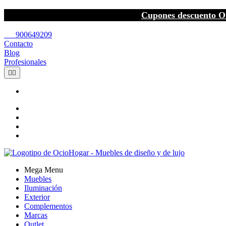
Cupones descuento O
call
900649209
Contacto
Blog
Profesionales


Mega Menu
Muebles
Iluminación
Exterior
Complementos
Marcas
Outlet