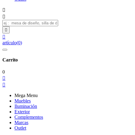




artículo
(
0
)
Carrito
0


Mega Menu
Muebles
Iluminación
Exterior
Complementos
Marcas
Outlet