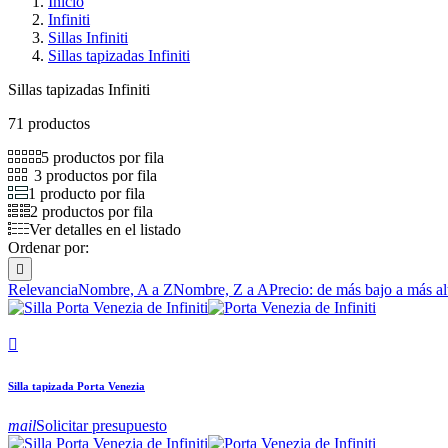
Inicio
Infiniti
Sillas Infiniti
Sillas tapizadas Infiniti
Sillas tapizadas Infiniti
71 productos
5 productos por fila
3 productos por fila
1 producto por fila
2 productos por fila
Ver detalles en el listado
Ordenar por:

Relevancia
Nombre, A a Z
Nombre, Z a A
Precio: de más bajo a más al

Silla tapizada Porta Venezia
mail
Solicitar presupuesto