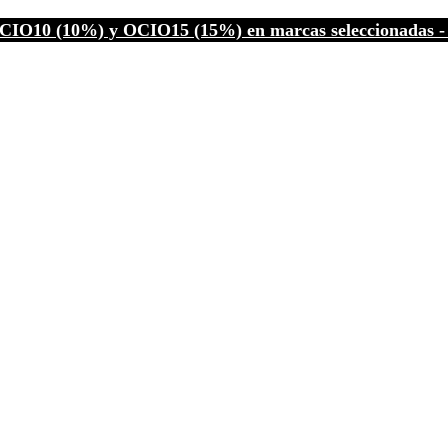
CIO10 (10%) y OCIO15 (15%) en marcas seleccionadas - C