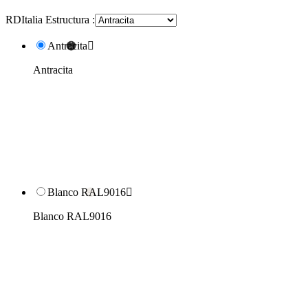
RDItalia Estructura :
Antracita

Antracita
Blanco RAL9016

Blanco RAL9016