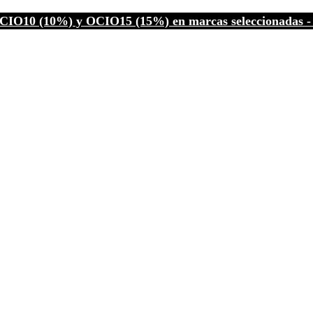
CIO10 (10%) y OCIO15 (15%) en marcas seleccionadas - C