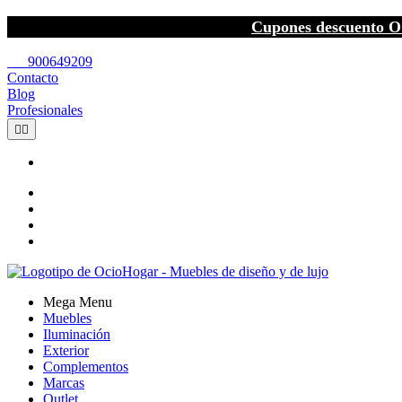
Cupones descuento O
call
900649209
Contacto
Blog
Profesionales


Mega Menu
Muebles
Iluminación
Exterior
Complementos
Marcas
Outlet