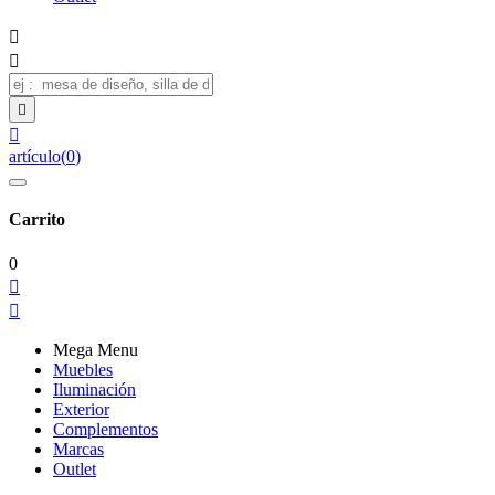




artículo
(
0
)
Carrito
0


Mega Menu
Muebles
Iluminación
Exterior
Complementos
Marcas
Outlet