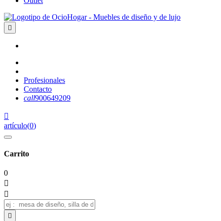
Outlet

Profesionales
Contacto
call
900649209

artículo
(
0
)
Carrito
0


