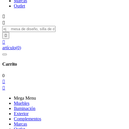
Marcas
Outlet




artículo
(
0
)
Carrito
0


Mega Menu
Muebles
Iluminación
Exterior
Complementos
Marcas