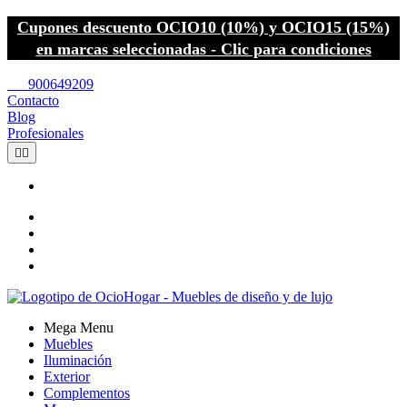
Cupones descuento OCIO10 (10%) y OCIO15 (15%)
en marcas seleccionadas - Clic para condiciones
call
900649209
Contacto
Blog
Profesionales


Mega Menu
Muebles
Iluminación
Exterior
Complementos