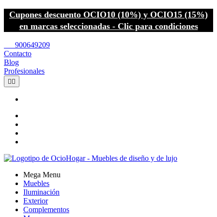
Cupones descuento OCIO10 (10%) y OCIO15 (15%)
en marcas seleccionadas - Clic para condiciones
call
900649209
Contacto
Blog
Profesionales


Mega Menu
Muebles
Iluminación
Exterior
Complementos