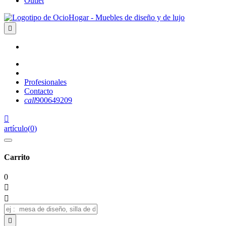
Outlet

Profesionales
Contacto
call
900649209

artículo
(
0
)
Carrito
0


