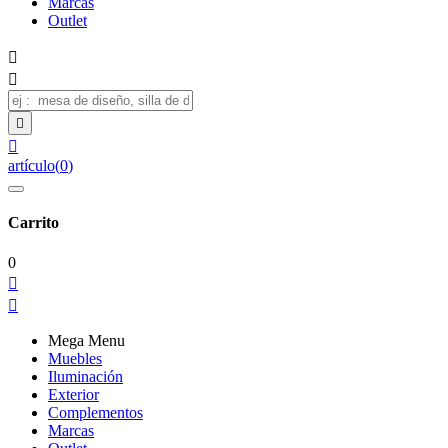
Marcas
Outlet




artículo
(
0
)
Carrito
0


Mega Menu
Muebles
Iluminación
Exterior
Complementos
Marcas