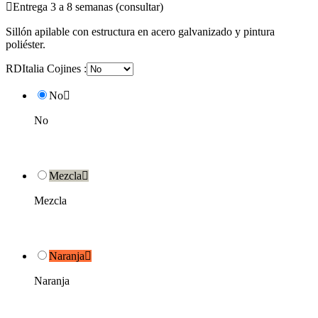

Entrega 3 a 8 semanas (consultar)
Sillón apilable con estructura en acero galvanizado y pintura
poliéster.
RDItalia Cojines :
No

No
Mezcla

Mezcla
Naranja

Naranja