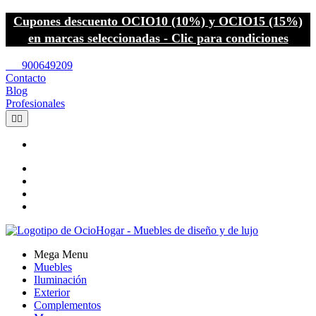
Cupones descuento OCIO10 (10%) y OCIO15 (15%)
en marcas seleccionadas - Clic para condiciones
call
900649209
Contacto
Blog
Profesionales


Mega Menu
Muebles
Iluminación
Exterior
Complementos