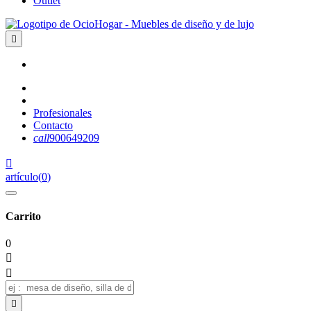
Outlet

Profesionales
Contacto
call
900649209

artículo
(
0
)
Carrito
0


