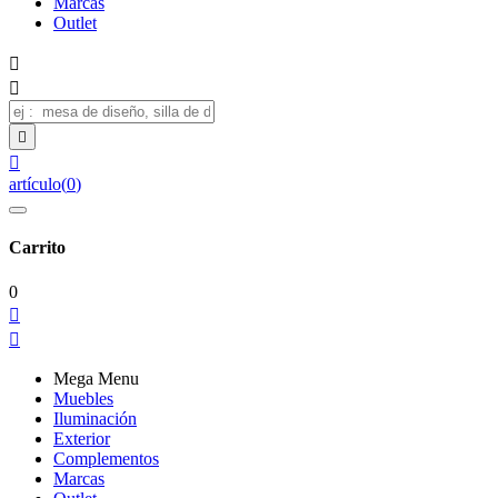
Marcas
Outlet




artículo
(
0
)
Carrito
0


Mega Menu
Muebles
Iluminación
Exterior
Complementos
Marcas